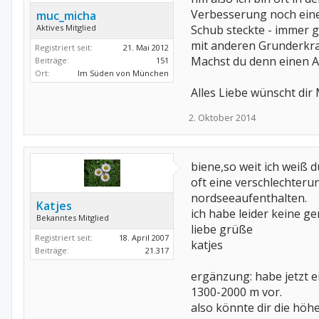
Verbesserung noch eine 
muc_micha
Aktives Mitglied
Schub steckte - immer gl
mit anderen Grunderkra
Registriert seit:
21. Mai 2012
Machst du denn einen A
Beiträge:
151
Ort:
Im Süden von München
Alles Liebe wünscht dir
2. Oktober 2014
biene,so weit ich weiß dü
oft eine verschlechteru
nordseeaufenthalten.
Katjes
ich habe leider keine 
Bekanntes Mitglied
liebe grüße
Registriert seit:
18. April 2007
katjes
Beiträge:
21.317
ergänzung: habe jetzt e
1300-2000 m vor.
also könnte dir die höhe