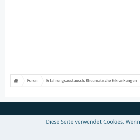
Foren
Erfahrungsaustausch: Rheumatische Erkrankungen
Diese Seite verwendet Cookies. Wenn 
Forum software by XenForo™
© 2010-2018 XenForo Ltd.
-
Deutsch von
Some XenForo functionality crafted by
Audentio Design
.
Theme designed by
ThemeHouse
.