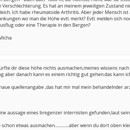
Verschlechterung. Es hat an meinem jeweiligen Zustand nich
eich. Ich habe rheumatoide Arthritis. Aber jeder Mensch ist 
nkungen wo man die Höhe evtl. merkt? Evtl. melden sich no
usflug oder eine Therapie in den Bergen?
 Micha
rfte dir diese höhe nichts ausmachen,meines wissens nach fängt
ng aber danach kann es einem richtig gut gehen.das kann i
genaue quellenangabe ,das hat mir mal mein behandelnder ar
ine aussage eines bregenzer internisten gefunden,laut sein
 schon etwas ausmachen................aber wenn du dort oben