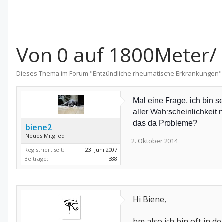
Von 0 auf 1800Meter/ 
Dieses Thema im Forum "
Entzündliche rheumatische Erkrankungen
"
Mal eine Frage, ich bin s
aller Wahrscheinlichkeit 
das da Probleme?
biene2
Neues Mitglied
2. Oktober 2014
Registriert seit:
23. Juni 2007
Beiträge:
388
Hi Biene,
hm also ich bin oft in 