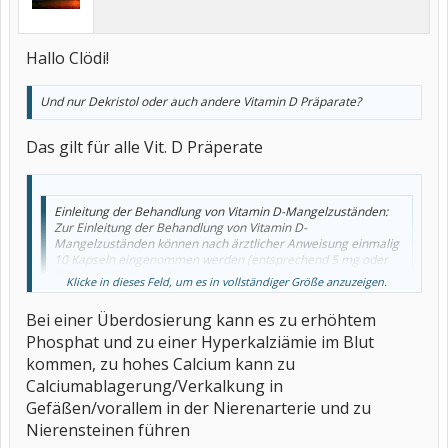
Hallo Clödi!
Und nur Dekristol oder auch andere Vitamin D Präparate?
Das gilt für alle Vit. D Präperate
Einleitung der Behandlung von Vitamin D-Mangelzuständen:
Zur Einleitung der Behandlung von Vitamin D-
Mangelzuständen können nach ärztlicher Anweisung einmalig
10 Kapseln eingenommen werden (entsprechend 5 mg oder
200.000 I.E. Vitamin D)
Klicke in dieses Feld, um es in vollständiger Größe anzuzeigen.
Eine eventuell notwendige weitere Behandlung muss
Klicke in dieses Feld, um es in vollständiger Größe anzuzeigen.
individuell vom Arzt festgelegt werden.
Bei einer Überdosierung kann es zu erhöhtem
Während einer Langzeitbehandlung sollten die Calciumspiegel
Phosphat und zu einer Hyperkalziämie im Blut
im Blut und im Urin regelmäßig überwacht werden und die
Nierenfunktion durch Messung des Serumcreatinins überprüft
kommen, zu hohes Calcium kann zu
werden. Ggf. ist eine Dosisanpassung entsprechend den
Calciumablagerung/Verkalkung in
Blutcalciumwerten vorzunehmen.
Gefäßen/vorallem in der Nierenarterie und zu
Nierensteinen führen