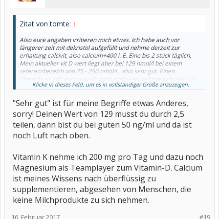
Zitat von tomte:
↑
Also eure angaben irritieren mich etwas. Ich habe auch vor
längerer zeit mit dekristol aufgefüllt und nehme derzeit zur
erhaltung calcivit, also calcium+400 i. E. Eine bis 2 stück täglich.
Mein aktueller vit D wert liegt aber bei 129 nmol/l bei einem
referenzbereich von 75 - 250 nmol/l , also sehr gut. Einen
überschuss soll man ja auch nicht aufbauen und wie sich das mit
Klicke in dieses Feld, um es in vollständiger Größe anzuzeigen.
dem notwendigen vit k verhält, habe ich momentan nicht im kopf.
In was für einheiten wird denn bei euch gemessen? Und das
"Sehr gut" ist für meine Begriffe etwas Anderes,
müsste ich ja dann umrechnen können?
sorry! Deinen Wert von 129 musst du durch 2,5
teilen, dann bist du bei guten 50 ng/ml und da ist
noch Luft nach oben.
Vitamin K nehme ich 200 mg pro Tag und dazu noch
Magnesium als Teamplayer zum Vitamin-D. Calcium
ist meines Wissens nach überflüssig zu
supplementieren, abgesehen von Menschen, die
keine Milchprodukte zu sich nehmen.
16. Februar 2017
#19