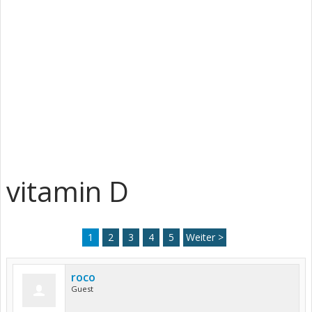
vitamin D
1
2
3
4
5
Weiter >
roco
Guest