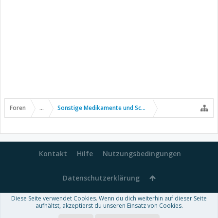
Foren
...
Sonstige Medikamente und Schmerztherapie
Kontakt
Hilfe
Nutzungsbedingungen
Datenschutzerklärung
Diese Seite verwendet Cookies. Wenn du dich weiterhin auf dieser Seite
Forum software by XenForo™
aufhältst, akzeptierst du unseren Einsatz von Cookies.
-
Deutsch von xenDach
Some XenForo functionality crafted by
Audentio Design
.