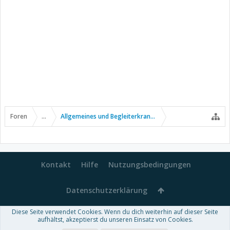
Foren
...
Allgemeines und Begleiterkrankungen
Kontakt
Hilfe
Nutzungsbedingungen
Datenschutzerklärung
Diese Seite verwendet Cookies. Wenn du dich weiterhin auf dieser Seite
Forum software by XenForo™
aufhältst, akzeptierst du unseren Einsatz von Cookies.
-
Deutsch von xenDach
Some XenForo functionality crafted by
Audentio Design
.