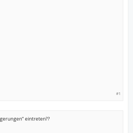
#1
igerungen" eintreten??