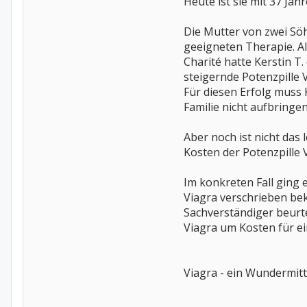
Heute ist sie mit 37 Jah
Die Mutter von zwei Sö
geeigneten Therapie. Al
Charité hatte Kerstin T
steigernde Potenzpille V
Für diesen Erfolg muss K
Familie nicht aufbringe
Aber noch ist nicht das
Kosten der Potenzpille
Im konkreten Fall ging 
Viagra verschrieben be
Sachverständiger beurte
Viagra um Kosten für ei
Viagra - ein Wundermitt