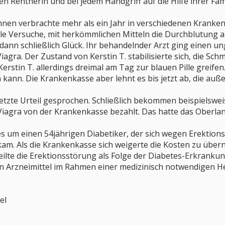
ren Rentnerin und bei jedem Handgriff auf die Hilfe ihrer Fa
hnen verbrachte mehr als ein Jahr in verschiedenen Kranke
le Versuche, mit herkömmlichen Mitteln die Durchblutung an
. dann schließlich Glück. Ihr behandelnder Arzt ging einen u
iagra. Der Zustand von Kerstin T. stabilisierte sich, die Sc
erstin T. allerdings dreimal am Tag zur blauen Pille greifen
n kann. Die Krankenkasse aber lehnt es bis jetzt ab, die a
 letzte Urteil gesprochen. Schließlich bekommen beispielswe
 Viagra von der Krankenkasse bezahlt. Das hatte das Oberl
es um einen 54jährigen Diabetiker, der sich wegen Erektio
kam. Als die Krankenkasse sich weigerte die Kosten zu über
ilte die Erektionsstörung als Folge der Diabetes-Erkrankun
n Arzneimittel im Rahmen einer medizinisch notwendigen Hei
el