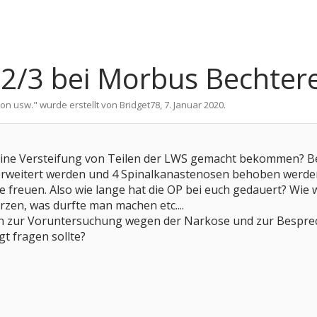
L2/3 bei Morbus Bechter
ion usw.
" wurde erstellt von
Bridget78
,
7. Januar 2020
.
eine Versteifung von Teilen der LWS gemacht bekommen? Bei 
weitert werden und 4 Spinalkanastenosen behoben werden.
 freuen. Also wie lange hat die OP bei euch gedauert? Wie wa
zen, was durfte man machen etc....
 zur Voruntersuchung wegen der Narkose und zur Besprec
t fragen sollte?