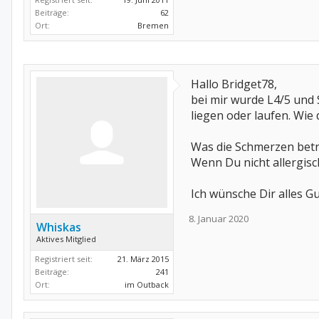
Beiträge:
62
Ort:
Bremen
Hallo Bridget78,
bei mir wurde L4/5 und S
liegen oder laufen. Wie 
Was die Schmerzen betrif
Wenn Du nicht allergisc
Ich wünsche Dir alles G
8. Januar 2020
Whiskas
Aktives Mitglied
Registriert seit:
21. März 2015
Beiträge:
241
Ort:
im Outback