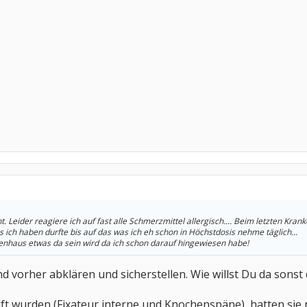
. Leider reagiere ich auf fast alle Schmerzmittel allergisch.... Beim letzten Kra
 ich haben durfte bis auf das was ich eh schon in Höchstdosis nehme täglich...
kenhaus etwas da sein wird da ich schon darauf hingewiesen habe!
d vorher abklären und sicherstellen. Wie willst Du da son
eift wurden (Fixateur interne und Knochenspäne), hatten sie