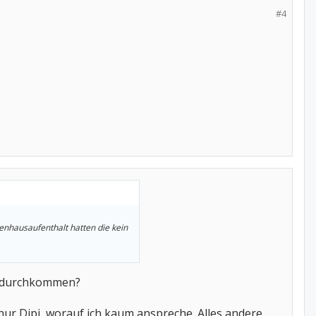
#4
nkenhausaufenthalt hatten die kein
st durchkommen?
 nur Dipi, worauf ich kaum anspreche. Alles andere