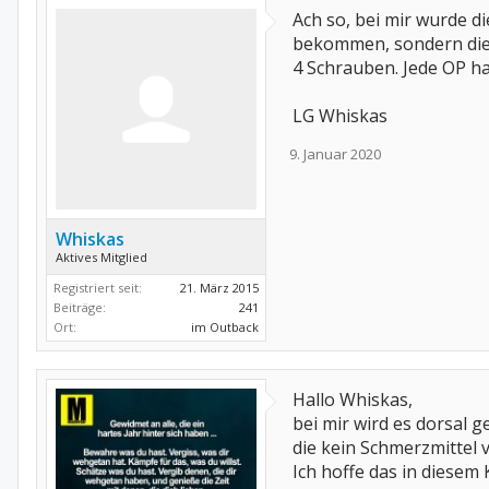
Ach so, bei mir wurde d
bekommen, sondern die 
4 Schrauben. Jede OP ha
LG Whiskas
9. Januar 2020
Whiskas
Aktives Mitglied
Registriert seit:
21. März 2015
Beiträge:
241
Ort:
im Outback
Hallo Whiskas,
bei mir wird es dorsal g
die kein Schmerzmittel v
Ich hoffe das in diesem