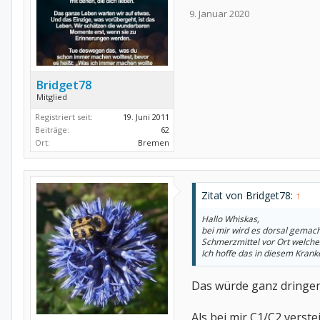
9. Januar 2020
Bridget78
Mitglied
Registriert seit:
19. Juni 2011
Beiträge:
62
Ort:
Bremen
Zitat von Bridget78:
↑
Hallo Whiskas,
bei mir wird es dorsal gemacht
Schmerzmittel vor Ort welches
Ich hoffe das in diesem Kran
Das würde ganz dringen
Als bei mir C1/C2 verst