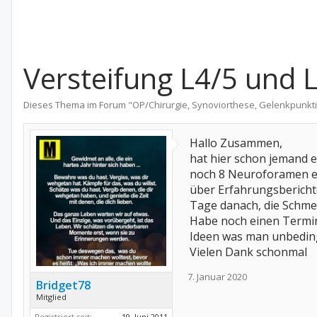
Versteifung L4/5 und 
Dieses Thema im Forum "
OP/Chirurgie, Synoviorthese, Gelenkpunkt
Hallo Zusammen,
hat hier schon jemand 
noch 8 Neuroforamen er
über Erfahrungsberichte
Tage danach, die Schmer
Habe noch einen Termin
Ideen was man unbeding
Vielen Dank schonmal
7. Januar 2020
Bridget78
Mitglied
Registriert seit:
19. Juni 2011