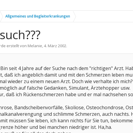
Allgemeines und Begleiterkrankungen
such???
rde erstellt von
Melanie
,
4. März 2002
.
 Bin seit 4 Jahre auf der Suche nach dem "richtigen" Arzt. 
it, daß ich angeblich damit und mit den Schmerzen leben mu
mal wieder zu einem neuen Arzt. Doch wie verhalte ich mich? 
öglich auf falsche Gedanken, Simulant, Ärztehopper usw.
nur, daß ich Rückenschmerzen habe und er mal nachsehen so
throse, Bandscheibenvorfälle, Skoliose, Osteochondrose, O
lkanalverengung und schlimme Schmerzen, auch nachts. Ha
amit müssen Sie leben, ich kann nichts für Sie tun, bekomm
enze höher und bei manchen niedriger ist. Ha,ha.