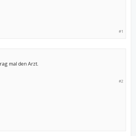
#1
rag mal den Arzt.
#2