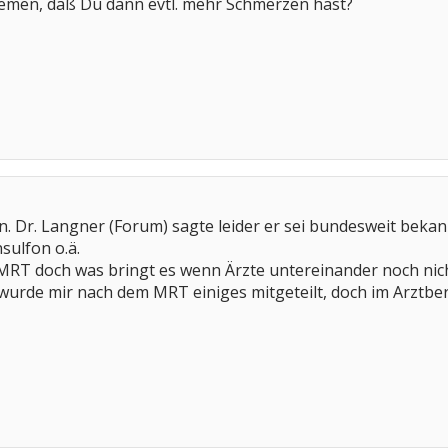
lemen, daß Du dann evtl. mehr Schmerzen hast?
. Dr. Langner (Forum) sagte leider er sei bundesweit bekann
sulfon o.ä.
MRT doch was bringt es wenn Ärzte untereinander noch nic
urde mir nach dem MRT einiges mitgeteilt, doch im Arztberi