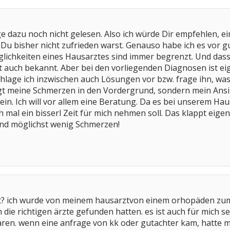
e dazu noch nicht gelesen. Also ich würde Dir empfehlen, 
 Du bisher nicht zufrieden warst. Genauso habe ich es vor
öglichkeiten eines Hausarztes sind immer begrenzt. Und das
ist auch bekannt. Aber bei den vorliegenden Diagnosen ist e
lage ich inzwischen auch Lösungen vor bzw. frage ihn, was e
ngt meine Schmerzen in den Vordergrund, sondern mein Ans
in. Ich will vor allem eine Beratung. Da es bei unserem Hau
h mal ein bisserl Zeit für mich nehmen soll. Das klappt eigen
und möglichst wenig Schmerzen!
zt? ich wurde von meinem hausarztvon einem orhopäden z
ch die richtigen ärzte gefunden hatten. es ist auch für mic
en. wenn eine anfrage von kk oder gutachter kam, hatte me