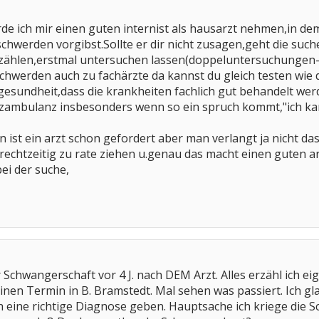
de ich mir einen guten internist als hausarzt nehmen,in dem
chwerden vorgibst.Sollte er dir nicht zusagen,geht die suc
rzählen,erstmal untersuchen lassen(doppeluntersuchungen
schwerden auch zu fachärzte da kannst du gleich testen wie 
gesundheit,dass die krankheiten fachlich gut behandelt wer
ambulanz insbesonders wenn so ein spruch kommt,"ich kan
ist ein arzt schon gefordert aber man verlangt ja nicht das 
e rechtzeitig zu rate ziehen u.genau das macht einen guten 
ei der suche,
Schwangerschaft vor 4 J. nach DEM Arzt. Alles erzähl ich eig
einen Termin in B. Bramstedt. Mal sehen was passiert. Ich gl
eine richtige Diagnose geben. Hauptsache ich kriege die S