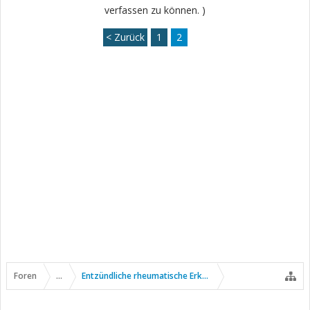
verfassen zu können. )
< Zurück
1
2
Foren
...
Entzündliche rheumatische Erkrankungen