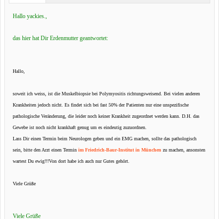
Hallo yackies.,
das hier hat Dir Erdenmutter geantwortet:
Hallo,
soweit ich weiss, ist die Muskelbiopsie bei Polymyositis richtungsweisend. Bei vielen anderen
Krankheiten jedoch nicht. Es findet sich bei fast 50% der Patienten nur eine unspezifische
pathologische Veränderung, die leider noch keiner Krankheit zugeordnet werden kann. D.H. das
Gewebe ist noch nicht krankhaft genug um es eindeutig zuzuordnen.
Lass Dir einen Termin beim Neurologen geben und ein EMG machen, sollte das pathologisch
sein, bitte den Arzt einen Termin
im Friedrich-Baur-Institut in München
zu machen, ansonsten
wartest Du ewig!!!Von dort habe ich auch nur Gutes gehört.
Viele Grüße
Viele Grüße