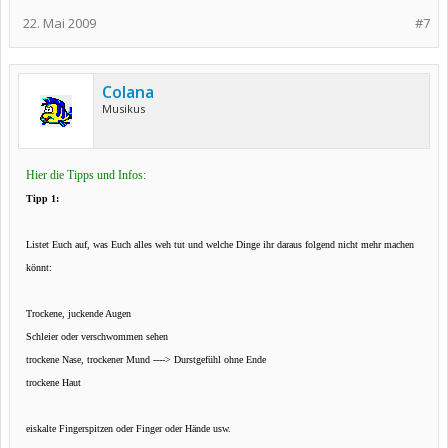
22. Mai 2009
#7
Colana
Musikus
Hier die Tipps und Infos:
Tipp 1:
Listet Euch auf, was Euch alles weh tut und welche Dinge ihr daraus folgend nicht mehr machen
könnt:
Trockene, juckende Augen
Schleier oder verschwommen sehen
trockene Nase, trockener Mund ----> Durstgefühl ohne Ende
trockene Haut
eiskalte Fingerspitzen oder Finger oder Hände usw.