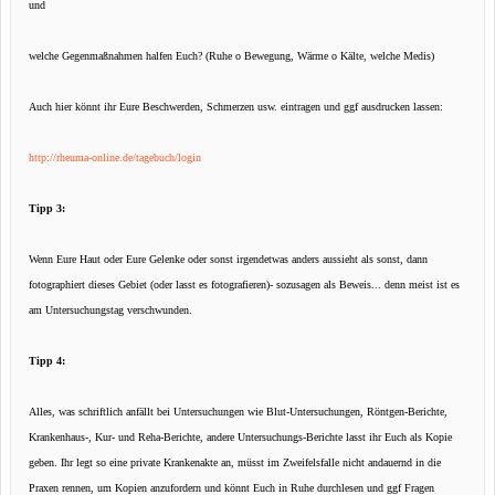
und
welche Gegenmaßnahmen halfen Euch? (Ruhe o Bewegung, Wärme o Kälte, welche Medis)
Auch hier könnt ihr Eure Beschwerden, Schmerzen usw. eintragen und ggf ausdrucken lassen:
http://rheuma-online.de/tagebuch/login
Tipp 3:
Wenn Eure Haut oder Eure Gelenke oder sonst irgendetwas anders aussieht als sonst, dann
fotographiert dieses Gebiet (oder lasst es fotografieren)- sozusagen als Beweis... denn meist ist es
am Untersuchungstag verschwunden.
Tipp 4:
Alles, was schriftlich anfällt bei Untersuchungen wie Blut-Untersuchungen, Röntgen-Berichte,
Krankenhaus-, Kur- und Reha-Berichte, andere Untersuchungs-Berichte lasst ihr Euch als Kopie
geben. Ihr legt so eine private Krankenakte an, müsst im Zweifelsfalle nicht andauernd in die
Praxen rennen, um Kopien anzufordern und könnt Euch in Ruhe durchlesen und ggf Fragen