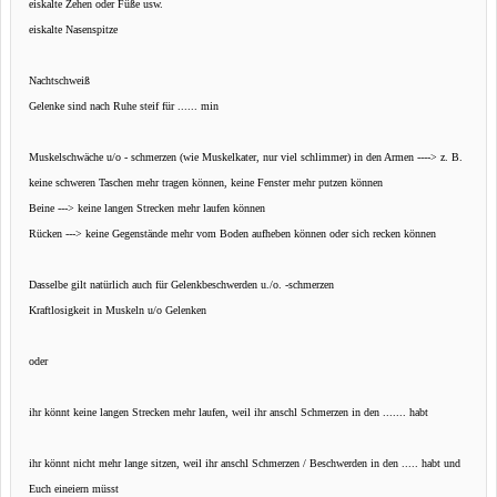
eiskalte Zehen oder Füße usw.
eiskalte Nasenspitze
Nachtschweiß
Gelenke sind nach Ruhe steif für ...... min
Muskelschwäche u/o - schmerzen (wie Muskelkater, nur viel schlimmer) in den Armen ----> z. B.
keine schweren Taschen mehr tragen können, keine Fenster mehr putzen können
Beine ---> keine langen Strecken mehr laufen können
Rücken ---> keine Gegenstände mehr vom Boden aufheben können oder sich recken können
Dasselbe gilt natürlich auch für Gelenkbeschwerden u./o. -schmerzen
Kraftlosigkeit in Muskeln u/o Gelenken
oder
ihr könnt keine langen Strecken mehr laufen, weil ihr anschl Schmerzen in den ....... habt
ihr könnt nicht mehr lange sitzen, weil ihr anschl Schmerzen / Beschwerden in den ..... habt und
Euch eineiern müsst