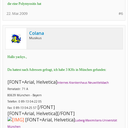
die eine Polymyositis hat
22. Mai 2009
#6
Colana
Musikus
Hallo yackys.,
Du hattest nach Adressen gefragt, ich habe 3 KHs in München gefunden:
[FONT=Arial, Helvetica]
Internes Krankenhaus Neuwittelsbach
Renatastr. 71 A
80639 München - Bayern
Telefon: 0 89-13 04-22 05
[/FONT]
Fax: 0 89-13 04-25 57
[FONT=Arial, Helvetica][/FONT]
[FONT=Arial, Helvetica]
Ludwig-Maximilians-Universität
München