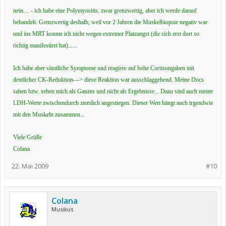
nein.... - ich habe eine Polymyositis, zwar grenzwertig, aber ich werde darauf
behandelt. Grenzwertig deshalb, weil vor 2 Jahren die Muskelbiopsie negativ war
und ins MRT konnte ich nicht wegen extremer Platzangst (die sich erst dort so
richtig manifestiert hat)......
Ich habe aber sämtliche Symptome und reagiere auf hohe Cortisongaben mit
deutlicher CK-Reduktion---> diese Reaktion war ausschlaggebend. Meine Docs
sahen bzw. sehen mich als Ganzes und nicht als Ergebnisse... Dazu sind auch meine
LDH-Werte zwischendurch ziemlich angestiegen. Dieser Wert hängt auch irgendwie
mit den Muskeln zusammen...
Viele Grüße
Colana
22. Mai 2009
#10
Colana
Musikus