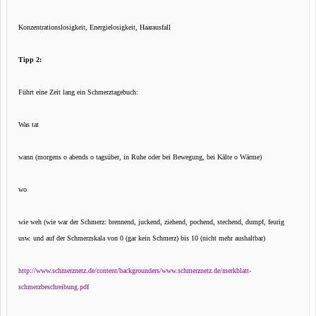
Konzentrationslosigkeit, Energielosigkeit, Haarausfall
Tipp 2:
Führt eine Zeit lang ein Schmerztagebuch:
Was tat
wann (morgens o abends o tagsüber, in Ruhe oder bei Bewegung, bei Kälte o Wärme)
wo
wie weh (wie war der Schmerz: brennend, juckend, ziehend, pochend, stechend, dumpf, feurig
usw. und auf der Schmerzskala von 0 (gar kein Schmerz) bis 10 (nicht mehr aushaltbar)
http://www.schmerznetz.de/content/backgrounders/www.schmerznetz.de/merkblatt-
schmerzbeschreibung.pdf