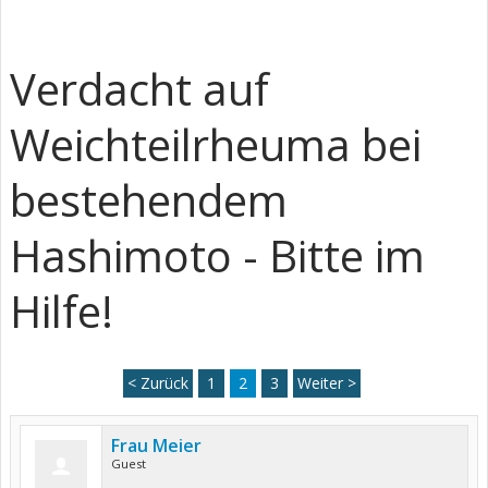
Verdacht auf
Weichteilrheuma bei
bestehendem
Hashimoto - Bitte im
Hilfe!
< Zurück
1
2
3
Weiter >
Frau Meier
Guest