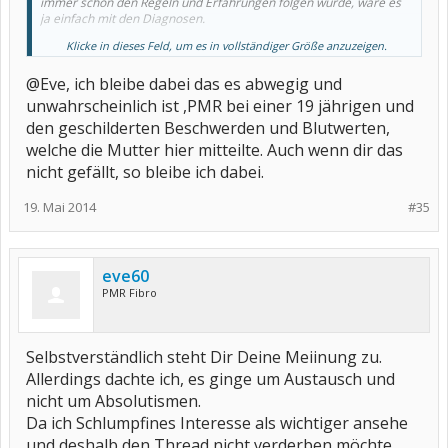
immer schön den Regeln und Erfahrungen folgen würde, wäre es
ja einfach mit den Diagnosen.
Klicke in dieses Feld, um es in vollständiger Größe anzuzeigen.
Und eigentlich zeichnet uns hier ja aus, daß wir nicht in Schubladen
stecken. Vieles ist sicher unwahrscheinlich - aber abwegig? Finde
@Eve, ich bleibe dabei das es abwegig und
ich etwas zu stark.
Letztlich kommt es darauf aber nicht an. Wichtig ist, daß
unwahrscheinlich ist ,PMR bei einer 19 jährigen und
Schlumpfinchens Tochter auf ihrem Weg ein Stückchen weiter
den geschilderten Beschwerden und Blutwerten,
kommt. Und wenn wir da intensiv auch konträre Meinungen
welche die Mutter hier mitteilte. Auch wenn dir das
austauschen, bringt das hoffentlich ein bißchen Anregung.
nicht gefällt, so bleibe ich dabei.
LG
Eve
19. Mai 2014
#35
eve60
PMR Fibro
Selbstverständlich steht Dir Deine Meiinung zu.
Allerdings dachte ich, es ginge um Austausch und
nicht um Absolutismen.
Da ich Schlumpfines Interesse als wichtiger ansehe
und deshalb den Thread nicht verderben möchte ,