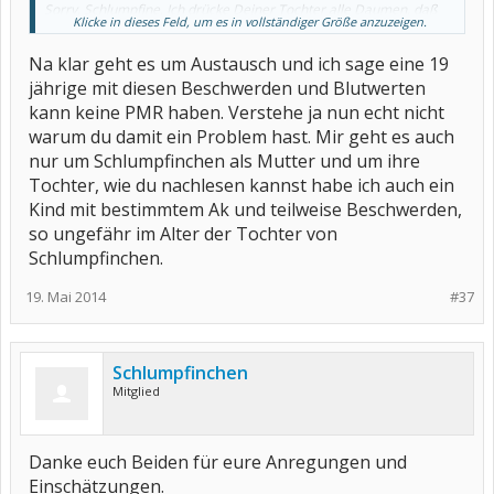
Sorry, Schlumpfine. Ich drücke Deiner Tochter alle Daumen, daß
Klicke in dieses Feld, um es in vollständiger Größe anzuzeigen.
sie bald weiß, was los ist.
Na klar geht es um Austausch und ich sage eine 19
LG
Eve
jährige mit diesen Beschwerden und Blutwerten
kann keine PMR haben. Verstehe ja nun echt nicht
warum du damit ein Problem hast. Mir geht es auch
nur um Schlumpfinchen als Mutter und um ihre
Tochter, wie du nachlesen kannst habe ich auch ein
Kind mit bestimmtem Ak und teilweise Beschwerden,
so ungefähr im Alter der Tochter von
Schlumpfinchen.
19. Mai 2014
#37
Schlumpfinchen
Mitglied
Danke euch Beiden für eure Anregungen und
Einschätzungen.