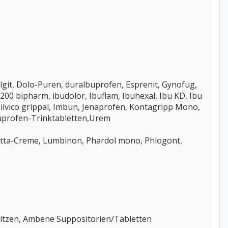
git, Dolo-Puren, duralbuprofen, Esprenit, Gynofug,
 200 bipharm, ibudolor, Ibuflam, Ibuhexal, Ibu KD, Ibu
 ilvico grippal, Imbun, Jenaprofen, Kontagripp Mono,
buprofen-Trinktabletten,Urem
Kytta-Creme, Lumbinon, Phardol mono, Phlogont,
ritzen, Ambene Suppositorien/Tabletten