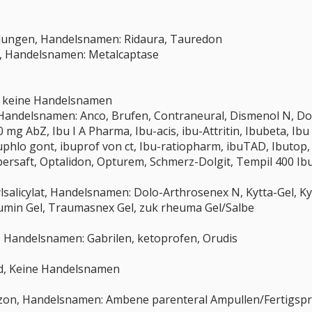
ndungen, Handelsnamen: Ridaura, Tauredon
in, Handelsnamen: Metalcaptase
, keine Handelsnamen
 Handelsnamen: Anco, Brufen, Contraneural, Dismenol N, Dol
mg AbZ, Ibu I A Pharma, Ibu-acis, ibu-Attritin, Ibubeta, Ibu
buphlo gont, ibuprof von ct, Ibu-ratiopharm, ibuTAD, Ibutop,
bersaft, Optalidon, Opturem, Schmerz-Dolgit, Tempil 400 I
lsalicylat, Handelsnamen: Dolo-Arthrosenex N, Kytta-Gel, 
umin Gel, Traumasnex Gel, zuk rheuma Gel/Salbe
, Handelsnamen: Gabrilen, ketoprofen, Orudis
id, Keine Handelsnamen
azon, Handelsnamen: Ambene parenteral Ampullen/Fertigsp