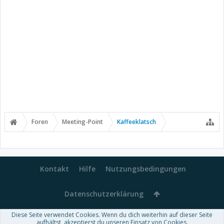
Foren
Meeting-Point
Kaffeeklatsch
Kontakt
Hilfe
Nutzungsbedingungen
Datenschutzerklärung
Diese Seite verwendet Cookies. Wenn du dich weiterhin auf dieser Seite
Forum software by XenForo™
aufhältst, akzeptierst du unseren Einsatz von Cookies.
-
Deutsch von xenDach