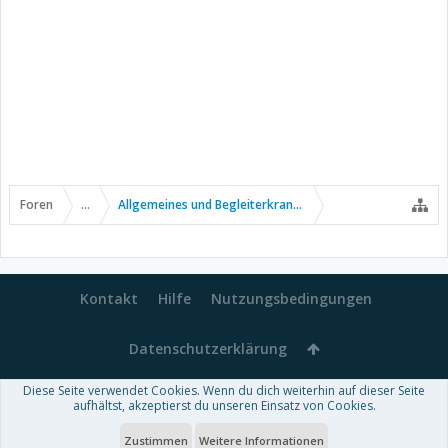
Foren
...
Allgemeines und Begleiterkrankungen
Kontakt
Hilfe
Nutzungsbedingungen
Datenschutzerklärung
Diese Seite verwendet Cookies. Wenn du dich weiterhin auf dieser Seite
Forum software by XenForo™
aufhältst, akzeptierst du unseren Einsatz von Cookies.
-
Deutsch von xenDach
Some XenForo functionality crafted by
Audentio Design
.
Theme designed by
ThemeHouse
.
Zustimmen
Weitere Informationen