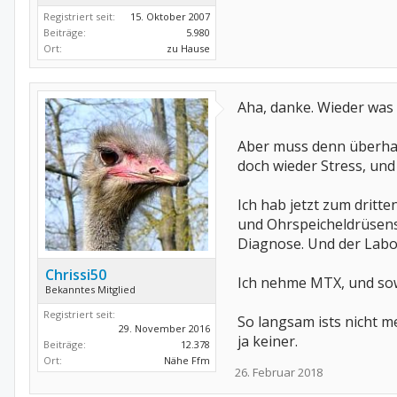
Registriert seit:
15. Oktober 2007
Beiträge:
5.980
Ort:
zu Hause
Aha, danke. Wieder was 
Aber muss denn überha
doch wieder Stress, und 
Ich hab jetzt zum dritt
und Ohrspeicheldrüsensc
Diagnose. Und der Labo
Chrissi50
Ich nehme MTX, und sowe
Bekanntes Mitglied
Registriert seit:
So langsam ists nicht 
29. November 2016
ja keiner.
Beiträge:
12.378
Ort:
Nähe Ffm
26. Februar 2018