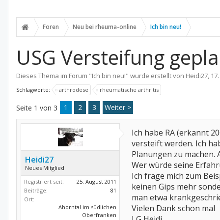
Foren
Neu bei rheuma-online
Ich bin neu!
USG Versteifung gepla
Dieses Thema im Forum "
Ich bin neu!
" wurde erstellt von
Heidi27
,
17.
Schlagworte:
arthrodese
rheumatische arthritis
1
2
3
Weiter >
Seite 1 von 3
Ich habe RA (erkannt 2
versteift werden. Ich h
Planungen zu machen. 
Heidi27
Wer würde seine Erfahr
Neues Mitglied
Ich frage mich zum Beis
Registriert seit:
25. August 2011
keinen Gips mehr sonde
Beiträge:
81
man etwa krankgeschrie
Ort:
Vielen Dank schon mal
Ahorntal im südlichen
Oberfranken
LG Heidi