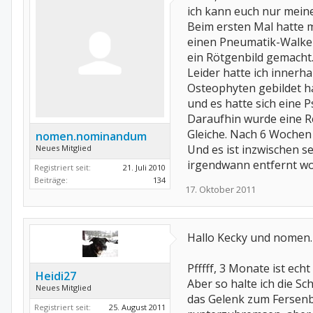
ich kann euch nur meine
Beim ersten Mal hatte 
einen Pneumatik-Walker
ein Rötgenbild gemacht.
Leider hatte ich innerh
Osteophyten gebildet ha
und es hatte sich eine 
Daraufhin wurde eine R
Gleiche. Nach 6 Wochen
nomen.nominandum
Und es ist inzwischen se
Neues Mitglied
irgendwann entfernt w
Registriert seit:
21. Juli 2010
Beiträge:
134
17. Oktober 2011
Hallo Kecky und nomen.
Pfffff, 3 Monate ist ech
Heidi27
Aber so halte ich die S
Neues Mitglied
das Gelenk zum Fersenbe
Registriert seit:
25. August 2011