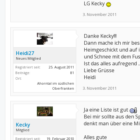
LG Kecky
3. November 2011
Danke Kecky!!!
Dann mache ich mir besse
Heimgeschickt und auf ir
Heidi27
und Schnee mit dem Fus
Neues Mitglied
Ist das alles aufregend ..
Registriert seit:
25. August 2011
Liebe Grüsse
Beiträge:
81
Heidi
Ort:
Ahorntal im südlichen
3. November 2011
Oberfranken
Ja eine Liste ist gut
Bei mir sollte aus den 
denkt man über eine Mit
Kecky
Mitglied
Alles gute
Registriert seit:
19. Februar 2010