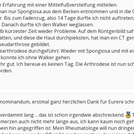
 Erfahrung mit einer Mittelfußversteifung mitteilen.
man nur Spongiosa aus dem Becken entnommen und in die G
. Bis zum Fadenzug, also 14 Tage durfte ich nicht auftrete
 Danach durfte ich den Walker weglassen.
alb kürzester Zeit wieder Probleme. Auf dem Röntgenbild sah 
tten, und diese die Haut durchpieksten, hat man ein CT gem
Pseudarthrose gebildet.
earthrodese durchgeführt. Wieder mit Spongiosa und mit e
 konnte ich ohne Walker gehen.
hr gut. Ich bereue es keinen Tag. Die Arthrodese ist nun sc
orden.
nominandum, erstmal ganz herzlichen Dank für Eurere sch
t verdammt lang ... das ist schon irgendwie abschreckend.
T
chmerzen auch nicht mehr lange aus, ich kann kaum noch ge
in hin angegriffen ist. Mein Rheumatologe will nun dringend