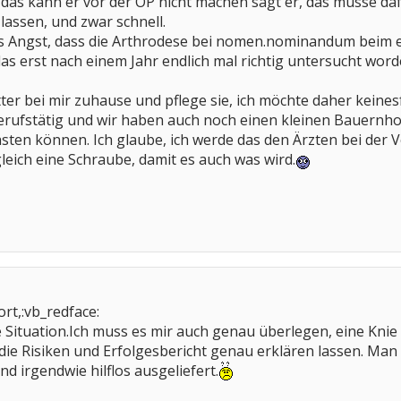
das kann er vor der OP nicht machen sagt er, das müsse d
 lassen, und zwar schnell.
gs Angst, dass die Arthrodese bei nomen.nominandum beim e
as erst nach einem Jahr endlich mal richtig untersucht wor
ter bei mir zuhause und pflege sie, ich möchte daher keines
berufstätig und wir haben auch noch einen kleinen Bauernh
lasten können. Ich glaube, ich werde das den Ärzten bei der
leich eine Schraube, damit es auch was wird.
rt,:vb_redface:
e Situation.Ich muss es mir auch genau überlegen, eine Kni
die Risiken und Erfolgesbericht genau erklären lassen. Man
nd irgendwie hilflos ausgeliefert.