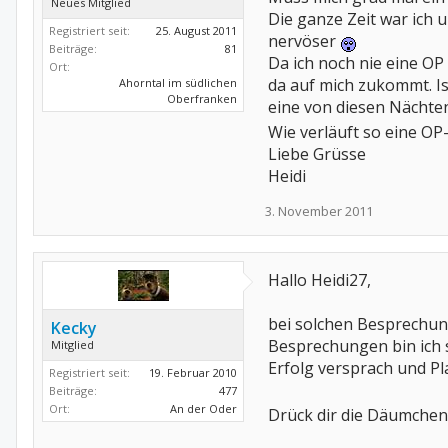
Neues Mitglied
Die ganze Zeit war ich 
Registriert seit:
25. August 2011
nervöser
Beiträge:
81
Da ich noch nie eine OP
Ort:
da auf mich zukommt. Is
Ahorntal im südlichen
Oberfranken
eine von diesen Nächten
Wie verläuft so eine OP
Liebe Grüsse
Heidi
3. November 2011
Hallo Heidi27,
bei solchen Besprechung
Kecky
Besprechungen bin ich s
Mitglied
Erfolg versprach und P
Registriert seit:
19. Februar 2010
Beiträge:
477
Ort:
An der Oder
Drück dir die Däumche