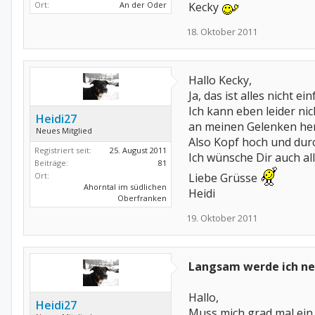
Ort:
An der Oder
Kecky
18. Oktober 2011
Hallo Kecky,
Ja, das ist alles nicht 
Ich kann eben leider ni
Heidi27
an meinen Gelenken her
Neues Mitglied
Also Kopf hoch und durc
Registriert seit:
25. August 2011
Ich wünsche Dir auch all
Beiträge:
81
Ort:
Liebe Grüsse
Ahorntal im südlichen
Heidi
Oberfranken
19. Oktober 2011
Langsam werde ich ne
Hallo,
Heidi27
Muss mich grad mal ei