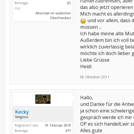
runterzubremsen, aber 
Beiträge:
81
das also jetzt operieren
Ort:
Mich macht es allerdin
Ahorntal im südlichen
Oberfranken
und vor allem, dass d
müssen ...
Ich habe meine alte Mut
Außerdem bin ich voll 
wirklich zuverlässig be
möchte ich doch lieber g
Liebe Grüsse
Heidi
18. Oktober 2011
Hallo,
und Danke für die Antwo
ja schon eine schwierig
Kecky
gespräch werde ich mir 
Mitglied
OP es sich handelt,wir si
Registriert seit:
19. Februar 2010
Alles gute
Beiträge:
477