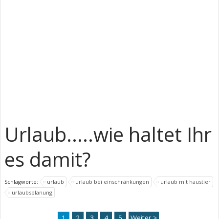
Urlaub.....wie haltet Ihr
es damit?
Schlagworte:
urlaub
urlaub bei einschränkungen
urlaub mit haustier
urlaubsplanung
1
2
3
4
5
Weiter >