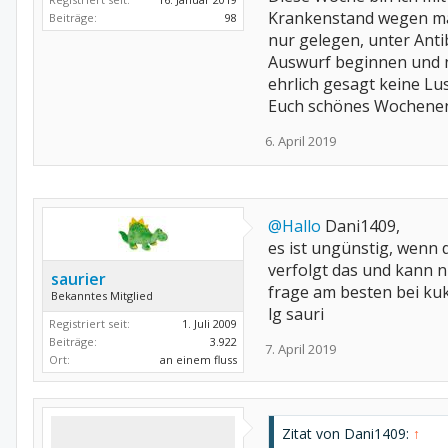
Krankenstand wegen ma
Beiträge:
98
nur gelegen, unter Anti
Auswurf beginnen und n
ehrlich gesagt keine Lu
Euch schönes Wochenen
6. April 2019
@Hallo
Dani1409,
es ist ungünstig, wenn 
verfolgt das und kann n
saurier
frage am besten bei ku
Bekanntes Mitglied
lg sauri
Registriert seit:
1. Juli 2009
Beiträge:
3.922
7. April 2019
Ort:
an einem fluss
Zitat von Dani1409:
↑