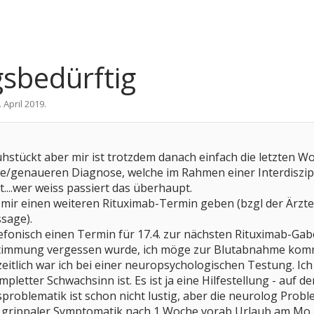
sbedürftig
. April 2019
.
ühstückt aber mir ist trotzdem danach einfach die letzten 
e/genaueren Diagnose, welche im Rahmen einer Interdiszipl
....wer weiss passiert das überhaupt.
ch mir einen weiteren Rituximab-Termin geben (bzgl der Ärz
ssage).
efonisch einen Termin für 17.4. zur nächsten Rituximab-Gab
timmung vergessen wurde, ich möge zur Blutabnahme komm
itlich war ich bei einer neuropsychologischen Testung. Ich
pletter Schwachsinn ist. Es ist ja eine Hilfestellung - auf 
oblematik ist schon nicht lustig, aber die neurolog Problema
t grippaler Symptomatik nach 1 Woche vorab Urlaub am Mo