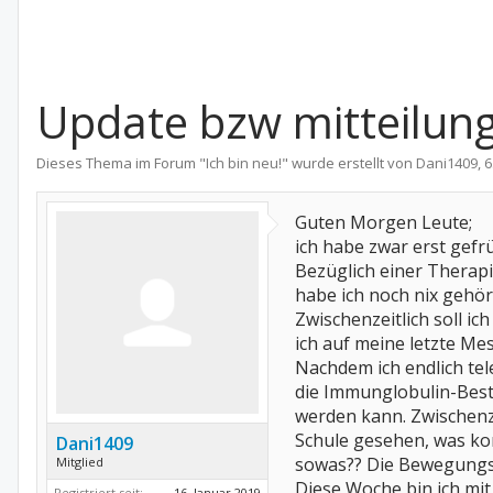
Update bzw mitteilung
Dieses Thema im Forum "
Ich bin neu!
" wurde erstellt von
Dani1409
,
6
Guten Morgen Leute;
ich habe zwar erst gefr
Bezüglich einer Therapi
habe ich noch nix gehört
Zwischenzeitlich soll i
ich auf meine letzte Me
Nachdem ich endlich tel
die Immunglobulin-Bes
werden kann. Zwischenze
Schule gesehen, was kom
Dani1409
sowas?? Die Bewegungspr
Mitglied
Diese Woche bin ich mi
Registriert seit:
16. Januar 2019