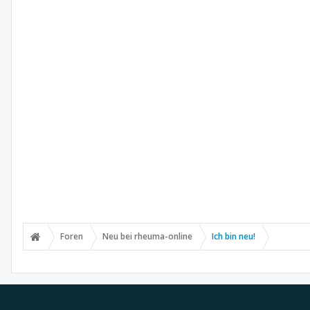
Foren
Neu bei rheuma-online
Ich bin neu!