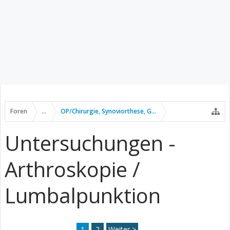
Foren
...
OP/Chirurgie, Synoviorthese, Gelenkpunktion usw.
Untersuchungen -
Arthroskopie /
Lumbalpunktion
1
2
Weiter >