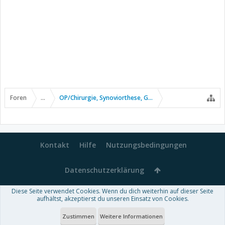
Foren
...
OP/Chirurgie, Synoviorthese, Gelenkpunktion usw.
Kontakt
Hilfe
Nutzungsbedingungen
Datenschutzerklärung
Diese Seite verwendet Cookies. Wenn du dich weiterhin auf dieser Seite
Forum software by XenForo™
aufhältst, akzeptierst du unseren Einsatz von Cookies.
-
Deutsch von xenDach
Some XenForo functionality crafted by
Audentio Design
.
Theme designed by
ThemeHouse
.
Zustimmen
Weitere Informationen