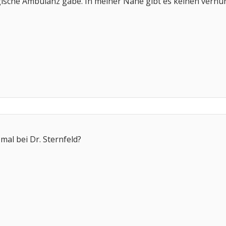
sche Ambulanz gäbe. In meiner Nähe gibt es keinen vernün
mal bei Dr. Sternfeld?