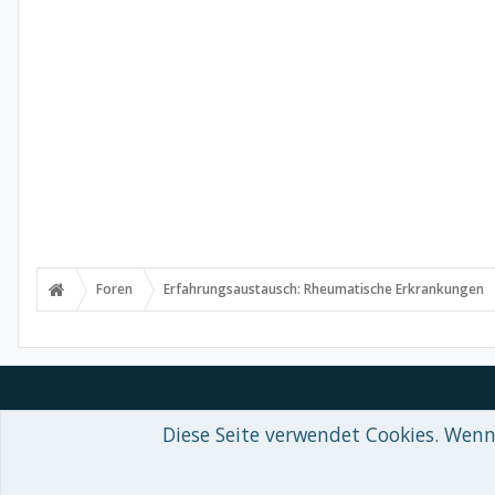
Foren
Erfahrungsaustausch: Rheumatische Erkrankungen
Diese Seite verwendet Cookies. Wenn 
Forum software by XenForo™
© 2010-2018 XenForo Ltd.
-
Deutsch von
Some XenForo functionality crafted by
Audentio Design
.
Theme designed by
ThemeHouse
.