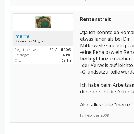
Rentenstreit
..tja ich könnte da Rom
merre
etwas läner als bei Dir...
Bekanntes Mitglied
Mitlerweile sind ein paa
Registriert seit:
30. April 2003
-eine Reha bzw ein Reh
Beiträge:
4.196
bedingt hinzuzuziehen.
Ort:
Berlin
-der Verweis auf leichte
-Grundsatzurteile werd
Ich habe beim Arbeitsam
denen reicht die Aktenla
Also alles Gute "merre"
17. Februar 2009