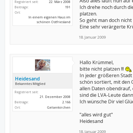
Also alles läuft nun au
Registriert seit:
22. März 2008
Ich drehe noch durch di
Beiträge:
191
Ort:
platzen.
In einem eigenen Haus im
So geht man doch nicht
schönen Ostfriesland
Eine sehr verärgerte K
18. Januar 2009
Hallo Krümmel,
bitte nicht platzen !!!
In jeder größeren Stadt
Heidesand
schön sortiert, mit den
Bekanntes Mitglied
allen Daten obendrauf,
Registriert seit:
sind die LVA-Leute dann
21. Dezember 2008
Ich wünsche Dir viel Glück 
Beiträge:
2.166
Ort:
Gelsenkirchen
"alles wird gut"
Heidesand
18. Januar 2009