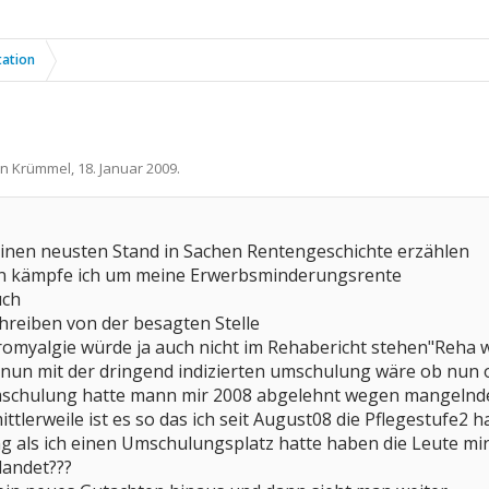
tation
on
Krümmel
,
18. Januar 2009
.
inen neusten Stand in Sachen Rentengeschichte erzählen
ren kämpfe ich um meine Erwerbsminderungsrente
uch
hreiben von der besagten Stelle
romyalgie würde ja auch nicht im Rehabericht stehen"Reha w
nun mit der dringend indizierten umschulung wäre ob nun o
schulung hatte mann mir 2008 abgelehnt wegen mangelnder 
t mittlerweile ist es so das ich seit August08 die Pflegest
g als ich einen Umschulungsplatz hatte haben die Leute mir
landet???