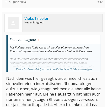
9. August 2014
#12
Viola.Tricolor
Neues Mitglied
Zitat von Lagune:
↑
Mit Kollagenose finde ich es sinnvoller einen internistischen
Rheumatologen zu haben. Habe selber auch eine Kollagenose.
Dein Hausarzt könnte da für dich mit einem internistischen
Rheumatologen Kontakt aufnehmen und dich so bei einem
unterbringen. Selber bekommt man als Neupatient leider meist
Klicke in dieses Feld, um es in vollständiger Größe anzuzeigen.
erst in vielen Monaten einen Termin oder gar nicht.
Nach dem was hier gesagt wurde, finde ich es auch
Vielleicht kann dir der orthopädische Rheumatologe auch behilflich
sein, damit du doch noch zu einem internistischen Rheumatologen
sinnvoller einen internistischen Rheumatologen
kommst.
aufzusuchen, wie gesagt, nehmen die aber alle keine
Patienten mehr auf. Meine Hausärztin hat mich auch
nur an meinen jetzigen Rheumatologen verwiesen,
der ja mehr orthopäde ist. Aber ich denke mal dass