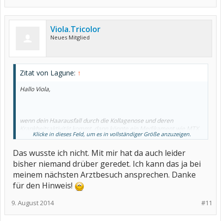
Viola.Tricolor
Neues Mitglied
Zitat von Lagune:
↑
Hallo Viola,
wenn dein Haarausfall durch die Kollagenose und deren
Krankheitsaktivität kommt, dann könnte ein Medikament wie MTX
Klicke in dieses Feld, um es in vollständiger Größe anzuzeigen.
usw. aber auch das Gegenteil bewirken, nämlich das deine
Krankheit sich beruhigt und somit auch der Haarausfall weniger
Das wusste ich nicht. Mit mir hat da auch leider
wird.
bisher niemand drüber geredet. Ich kann das ja bei
meinem nächsten Arztbesuch ansprechen. Danke
für den Hinweis!
9. August 2014
#11