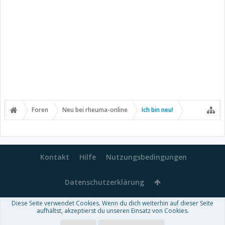
Foren
Neu bei rheuma-online
Ich bin neu!
Kontakt
Hilfe
Nutzungsbedingungen
Datenschutzerklärung
Diese Seite verwendet Cookies. Wenn du dich weiterhin auf dieser Seite
Forum software by XenForo™
aufhältst, akzeptierst du unseren Einsatz von Cookies.
-
Deutsch von xenDach
Some XenForo functionality crafted by
Audentio Design
.