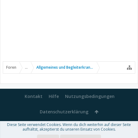
Foren
...
Allgemeines und Begleiterkrankungen
Kontakt
Hilfe
Nutzungsbedingungen
Datenschutzerklärung
Diese Seite verwendet Cookies. Wenn du dich weiterhin auf dieser Seite
Forum software by XenForo™
aufhältst, akzeptierst du unseren Einsatz von Cookies.
-
Deutsch von xenDach
Some XenForo functionality crafted by
Audentio Design
.