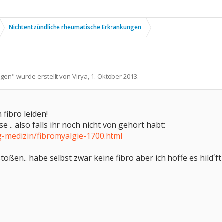
Nichtentzündliche rheumatische Erkrankungen
ngen
" wurde erstellt von
Virya
,
1. Oktober 2013
.
n fibro leiden!
e .. also falls ihr noch nicht von gehört habt:
-medizin/fibromyalgie-1700.html
toßen.. habe selbst zwar keine fibro aber ich hoffe es hild´ft