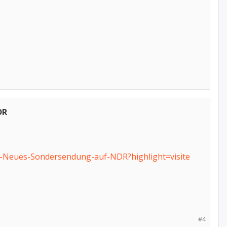
DR
e-Neues-Sondersendung-auf-NDR?highlight=visite
#4