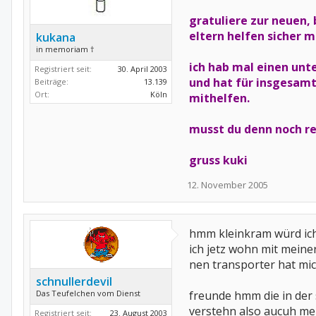
gratuliere zur neuen,
eltern helfen sicher m
kukana
in memoriam †
ich hab mal einen unt
Registriert seit:
30. April 2003
und hat für insgesamt
Beiträge:
13.139
Ort:
Köln
mithelfen.
musst du denn noch re
gruss kuki
12. November 2005
hmm kleinkram würd ich 
ich jetz wohn mit meine
nen transporter hat mic
schnullerdevil
Das Teufelchen vom Dienst
freunde hmm die in der
verstehn also aucuh me
Registriert seit:
23. August 2003