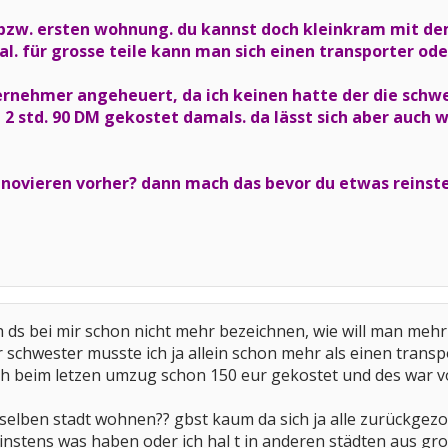
 bzw. ersten wohnung. du kannst doch kleinkram mit de
al. für grosse teile kann man sich einen transporter ode
ernehmer angeheuert, da ich keinen hatte der die schw
 2 std. 90 DM gekostet damals. da lässt sich aber auch
novieren vorher? dann mach das bevor du etwas reinstel
ds bei mir schon nicht mehr bezeichnen, wie will man mehr 
r schwester musste ich ja allein schon mehr als einen trans
h beim letzen umzug schon 150 eur gekostet und des war vo
 selben stadt wohnen?? gbst kaum da sich ja alle zurückgez
instens was haben oder ich hal t in anderen städten aus gr