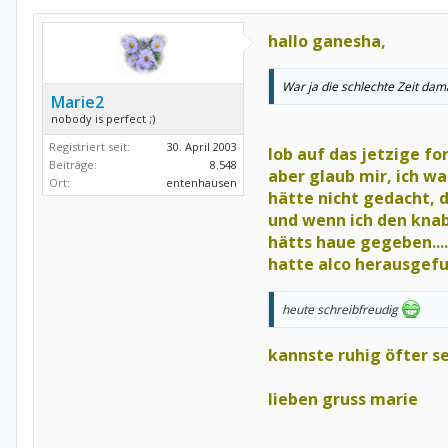
hallo ganesha,
War ja die schlechte Zeit dam
Marie2
nobody is perfect ;)
Registriert seit:
30. April 2003
lob auf das jetzige f
Beiträge:
8.548
aber glaub mir, ich w
Ort:
entenhausen
hätte nicht gedacht, 
und wenn ich den kna
hätts haue gegeben.....
hatte alco herausgef
heute schreibfreudig
kannste ruhig öfter s
lieben gruss marie