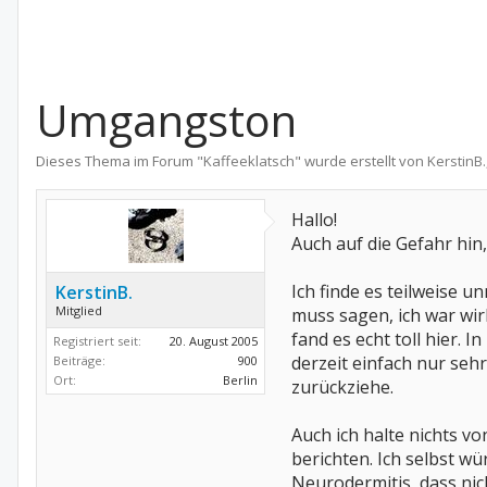
Umgangston
Dieses Thema im Forum "
Kaffeeklatsch
" wurde erstellt von
KerstinB.
Hallo!
Auch auf die Gefahr hin,
Ich finde es teilweise 
KerstinB.
Mitglied
muss sagen, ich war wirk
fand es echt toll hier. 
Registriert seit:
20. August 2005
derzeit einfach nur sehr
Beiträge:
900
Ort:
Berlin
zurückziehe.
Auch ich halte nichts v
berichten. Ich selbst wü
Neurodermitis, dass nic