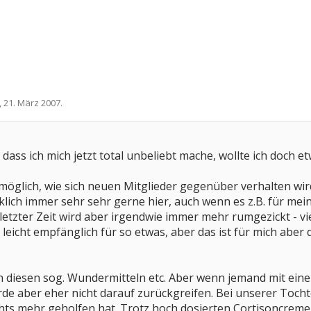
,
21. März 2007
.
 dass ich mich jetzt total unbeliebt mache, wollte ich doch e
unmöglich, wie sich neuen Mitglieder gegenüber verhalten wi
lich immer sehr sehr gerne hier, auch wenn es z.B. für mein
In letzter Zeit wird aber irgendwie immer mehr rumgezickt - vi
 leicht empfänglich für so etwas, aber das ist für mich abe
on diesen sog. Wundermitteln etc. Aber wenn jemand mit eine
rde aber eher nicht darauf zurückgreifen. Bei unserer Tochter
hts mehr geholfen hat. Trotz hoch dosierten Cortisoncreme w