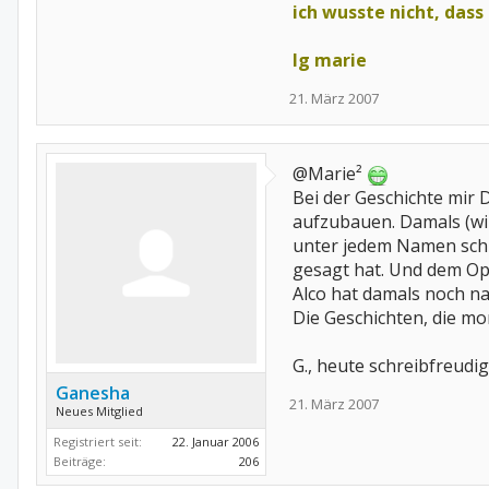
ich wusste nicht, dass
lg marie
21. März 2007
@Marie²
Bei der Geschichte mir D
aufzubauen. Damals (wir 
unter jedem Namen schr
gesagt hat. Und dem Opfe
Alco hat damals noch na
Die Geschichten, die m
G., heute schreibfreudi
Ganesha
21. März 2007
Neues Mitglied
Registriert seit:
22. Januar 2006
Beiträge:
206