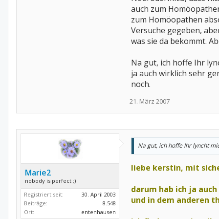
auch zum Homöopathen ge
zum Homöopathen absolvie
Versuche gegeben, aber 
was sie da bekommt. Aber
Na gut, ich hoffe Ihr lyn
ja auch wirklich sehr g
noch.
21. März 2007
Na gut, ich hoffe Ihr lyncht mi
liebe kerstin, mit sich
Marie2
nobody is perfect ;)
darum hab ich ja au
Registriert seit:
30. April 2003
und in dem anderen t
Beiträge:
8.548
Ort:
entenhausen