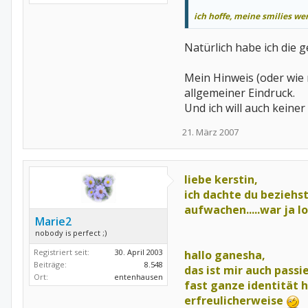
ich hoffe, meine smilies w
Natürlich habe ich die 
Mein Hinweis (oder wie
allgemeiner Eindruck.
Und ich will auch keiner
21. März 2007
liebe kerstin,
ich dachte du beziehst
aufwachen.....war ja l
Marie2
nobody is perfect ;)
Registriert seit:
30. April 2003
hallo ganesha,
Beiträge:
8.548
das ist mir auch passie
Ort:
entenhausen
fast ganze identität hie
erfreulicherweise