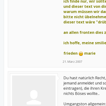
ich finde nur, wir sollt
und dieser text von di
warum müssen wir dann
bitte nicht übelnehmen
dieser text wäre "drü
an allen fronten dies z
ich hoffe, meine smil
frieden
marie
21. März 2007
Du hast natürlich Recht
jemand anmeldet und so
eintragen), die ihren 
nichts Böses wollte...
Umgangston allgemein: D