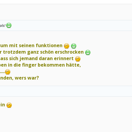
als!
orum mit seinen funktionen
ar trotzdem ganz schön erschrocken
dass sich jemand daran erinnert
ben in die finger bekommen hätte,
...
unden, wers war?
ein