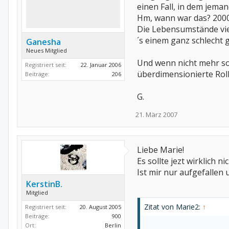
einen Fall, in dem jema
Hm, wann war das? 2000
Die Lebensumstände viele
´s einem ganz schlecht 
Ganesha
Neues Mitglied
Und wenn nicht mehr so
Registriert seit:
22. Januar 2006
überdimensionierte Rolle
Beiträge:
206
G.
21. März 2007
Liebe Marie!
Es sollte jezt wirklich 
Ist mir nur aufgefallen 
KerstinB.
Mitglied
Zitat von Marie2:
↑
Registriert seit:
20. August 2005
Beiträge:
900
Ort:
Berlin