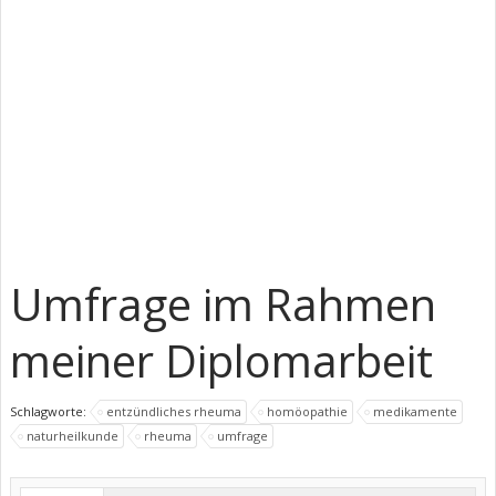
Umfrage im Rahmen
meiner Diplomarbeit
Schlagworte:
entzündliches rheuma
homöopathie
medikamente
naturheilkunde
rheuma
umfrage