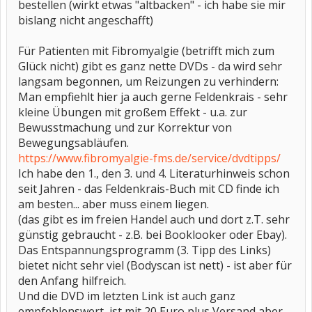
bestellen (wirkt etwas "altbacken" - ich habe sie mir
bislang nicht angeschafft)
Für Patienten mit Fibromyalgie (betrifft mich zum
Glück nicht) gibt es ganz nette DVDs - da wird sehr
langsam begonnen, um Reizungen zu verhindern:
Man empfiehlt hier ja auch gerne Feldenkrais - sehr
kleine Übungen mit großem Effekt - u.a. zur
Bewusstmachung und zur Korrektur von
Bewegungsabläufen.
https://www.fibromyalgie-fms.de/service/dvdtipps/
Ich habe den 1., den 3. und 4. Literaturhinweis schon
seit Jahren - das Feldenkrais-Buch mit CD finde ich
am besten... aber muss einem liegen.
(das gibt es im freien Handel auch und dort z.T. sehr
günstig gebraucht - z.B. bei Booklooker oder Ebay).
Das Entspannungsprogramm (3. Tipp des Links)
bietet nicht sehr viel (Bodyscan ist nett) - ist aber für
den Anfang hilfreich.
Und die DVD im letzten Link ist auch ganz
empfehlenswert, ist mit 20 Euro plus Versand aber