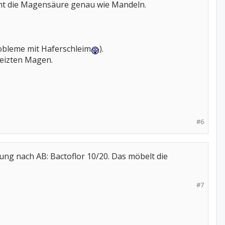
mt die Magensäure genau wie Mandeln.
robleme mit Haferschleim
).
reizten Magen.
#6
ung nach AB: Bactoflor 10/20. Das möbelt die
#7