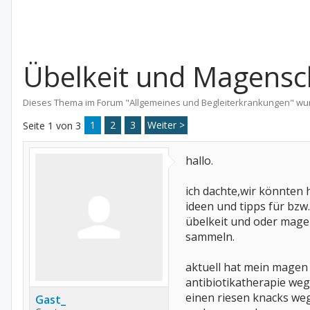
Übelkeit und Magens
Dieses Thema im Forum "
Allgemeines und Begleiterkrankungen
" wu
1
2
3
Weiter >
Seite 1 von 3
hallo.
ich dachte,wir könnten 
ideen und tipps für bzw
übelkeit und oder mag
sammeln.
aktuell hat mein magen
antibiotikatherapie weg
einen riesen knacks weg
Gast_