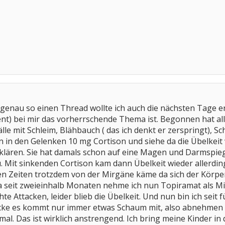
e genau so einen Thread wollte ich auch die nächsten Tage e
t) bei mir das vorherrschende Thema ist. Begonnen hat all
e mit Schleim, Blähbauch ( das ich denkt er zerspringt), 
 in den Gelenken 10 mg Cortison und siehe da die Übelkeit
erklären. Sie hat damals schon auf eine Magen und Darmspi
u. Mit sinkenden Cortison kam dann Übelkeit wieder allerdi
ien Zeiten trotzdem von der Mirgäne käme da sich der Körp
ja seit zweieinhalb Monaten nehme ich nun Topiramat als M
chte Attacken, leider blieb die Übelkeit. Und nun bin ich seit 
ke es kommt nur immer etwas Schaum mit, also abnehmen tu 
eimal. Das ist wirklich anstrengend. Ich bring meine Kinder i