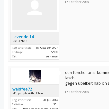
17. Oktober 2015
Lavendel14
Die Echte ;)
Registriert seit:
15. Oktober 2007
Beiträge:
5.980
Ort:
zu Hause
den fenchel-anis-kümmel
lasch...
gegen übelkeit hab ich 
waldfee72
17. Oktober 2015
MB, periph. Arth., Fibro
Registriert seit:
28. Juli 2014
Beiträge:
551
Ort:
mal hier mal da mal dort :)