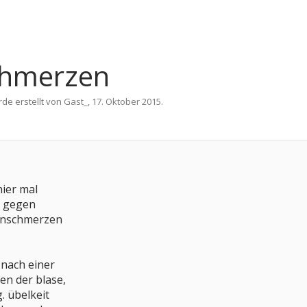
chmerzen
rde erstellt von
Gast_
,
17. Oktober 2015
.
hier mal
. gegen
enschmerzen
 nach einer
en der blase,
. übelkeit