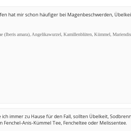
fen hat mir schon häufiger bei Magenbeschwerden, Übelkeit
me (Iberis amara), Angelikawurzel, Kamillenblüten, Kümmel, Mariendiste
 ich immer zu Hause für den Fall, sollten Übelkeit, Sodbre
ern Fenchel-Anis-Kümmel Tee, Fencheltee oder Melissentee.