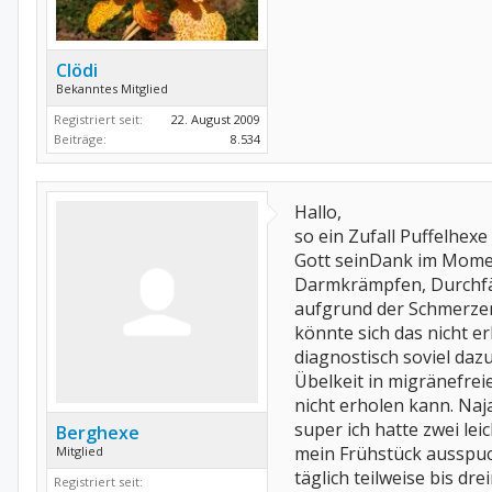
Clödi
Bekanntes Mitglied
Registriert seit:
22. August 2009
Beiträge:
8.534
Hallo,
so ein Zufall Puffelhex
Gott seinDank im Momen
Darmkrämpfen, Durchfäll
aufgrund der Schmerzen
könnte sich das nicht 
diagnostisch soviel daz
Übelkeit in migränefre
nicht erholen kann. Na
super ich hatte zwei lei
Berghexe
mein Frühstück ausspuc
Mitglied
täglich teilweise bis dr
Registriert seit: