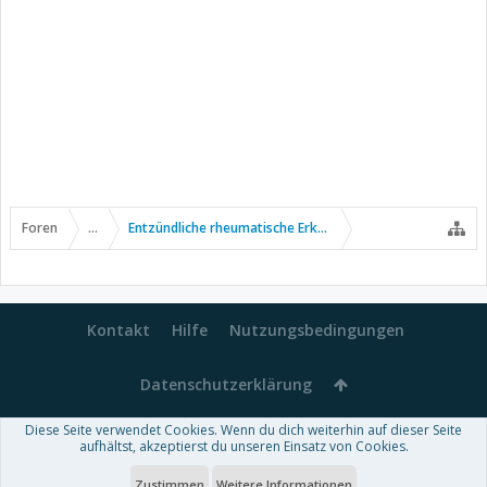
Foren
...
Entzündliche rheumatische Erkrankungen
Kontakt
Hilfe
Nutzungsbedingungen
Datenschutzerklärung
Diese Seite verwendet Cookies. Wenn du dich weiterhin auf dieser Seite
Forum software by XenForo™
aufhältst, akzeptierst du unseren Einsatz von Cookies.
-
Deutsch von xenDach
Some XenForo functionality crafted by
Audentio Design
.
Theme designed by
ThemeHouse
.
Zustimmen
Weitere Informationen