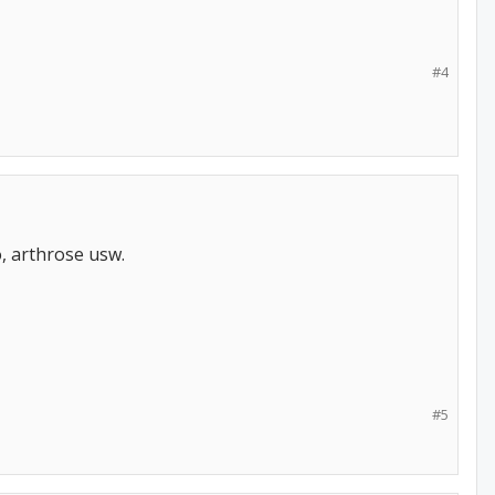
#4
, arthrose usw.
#5