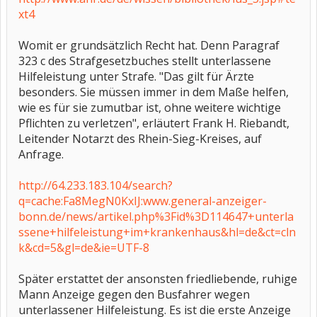
xt4
Womit er grundsätzlich Recht hat. Denn Paragraf
323 c des Strafgesetzbuches stellt unterlassene
Hilfeleistung unter Strafe. "Das gilt für Ärzte
besonders. Sie müssen immer in dem Maße helfen,
wie es für sie zumutbar ist, ohne weitere wichtige
Pflichten zu verletzen", erläutert Frank H. Riebandt,
Leitender Notarzt des Rhein-Sieg-Kreises, auf
Anfrage.
http://64.233.183.104/search?
q=cache:Fa8MegN0KxIJ:www.general-anzeiger-
bonn.de/news/artikel.php%3Fid%3D114647+unterla
ssene+hilfeleistung+im+krankenhaus&hl=de&ct=cln
k&cd=5&gl=de&ie=UTF-8
Später erstattet der ansonsten friedliebende, ruhige
Mann Anzeige gegen den Busfahrer wegen
unterlassener Hilfeleistung. Es ist die erste Anzeige