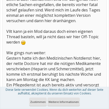
etliche Sachen eingefallen, die bereits vorher fatal
schief gelaufen sind. Werd mich im Laufe des Tages
einmal an einer möglichst kompletten Version
versuchen und dann hier dranhängen.
Vllt kann ja ein Mod daraus doch einen eigenen
Thread basteln, will ja nicht dass wir hier Off-Topic
werden
Wie gings nun weiter:
Gestern hatte ich den Medizinischen Notdienst hier,
der nette Doctore hat mir die nötigen Medikamente
verschrieben (Heparin und Schmerzmittel), jetzt
komme ich erstmal beruhigt bis nächste Woche und
kann am Montag die KK lang machen.
Ein Pflegedienst ist auch bereits aktiv und versorgt
Diese Seite verwendet Cookies. Wenn du dich weiterhin auf dieser Seite
mich erstmal provisorisch (Essen machen, füttern,
aufhältst, akzeptierst du unseren Einsatz von Cookies.
Waschen, Anziiehen, ins Bett hieven etc, pp.), bis mit
der KK geklärt ist wie es weitergeht, vor allem in
Zustimmen
Weitere Informationen
Bezug auf die Bezahlerei.