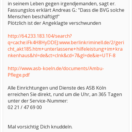
in seinem Leben gegen irgendjemanden, sagt er.
Fassungslos erklärt Andreas G.: "Dass die BVG solche
Menschen beschäftigt!"
Plötzlich ist der Angeklagte verschwunden
http://64.233.183.104/search?
q=cache:iFk4H8HyDDEJ:www.berlinkriminell.de/2/geri
cht_akt185.htm+unterlassene+hilfeleistung+im+kra
nkenhaus&hl=de&ct=clnk&cd=7&gl=de&ie=UTF-8
http://www.asb-koeln.de/documents/Ambu-
Pflege.pdf
Alle Einrichtungen und Dienste des ASB Köln
erreichen Sie direkt, rund um die Uhr, an 365 Tagen
unter der Service-Nummer:
02 21 / 47 69 00
Mal vorsichtig Dich knuddeln.