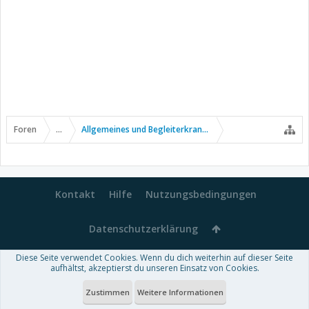
Foren
...
Allgemeines und Begleiterkrankungen
Kontakt
Hilfe
Nutzungsbedingungen
Datenschutzerklärung
Diese Seite verwendet Cookies. Wenn du dich weiterhin auf dieser Seite
Forum software by XenForo™
aufhältst, akzeptierst du unseren Einsatz von Cookies.
-
Deutsch von xenDach
Some XenForo functionality crafted by
Audentio Design
.
Theme designed by
ThemeHouse
.
Zustimmen
Weitere Informationen