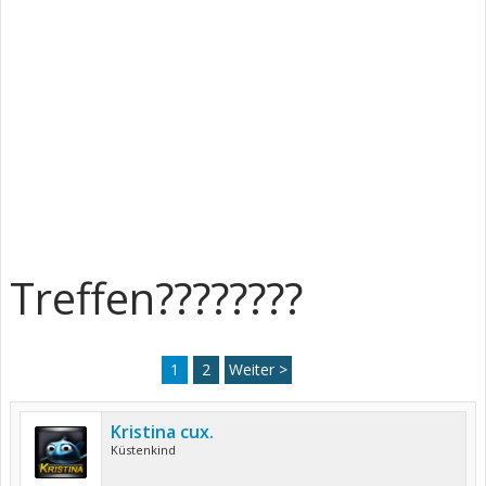
Treffen????????
1
2
Weiter >
Kristina cux.
Küstenkind