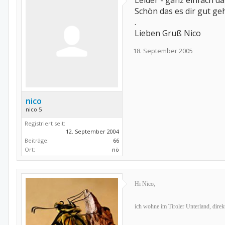
Leider - ganz einfach da
Schön das es dir gut ge
.
Lieben Gruß Nico
18. September 2005
nico
nico 5
Registriert seit:
12. September 2004
Beiträge:
66
Ort:
nö
Hi Nico,
ich wohne im Tiroler Unterland, direk