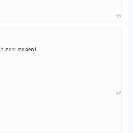
#8
och mehr melden !
#9