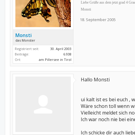
Liebe Grüße aus dem jetzt grad 4 Grad
Monsti
18. September 2005
Monsti
das Monster
Registriert seit:
30. April 2003
Beiträge:
6.938
Ort:
am Pillersee in Tirol
Hallo Monsti
ui kalt ist es bei euch ,
Wäre schon toll wenn w
Vielleicht meldet sich n
Ich war noch nie bei ei
Ich schicke dir auch lie