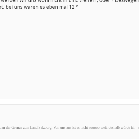
 werden wir uns wohl nicht in Linz treffen , oder ? Deswegen 
ht, bei uns waren es eben mal 12 °
t an der Grenze zum Land Salzburg. Von uns aus ist es nicht sooooo weit, deshalb würde ich - 