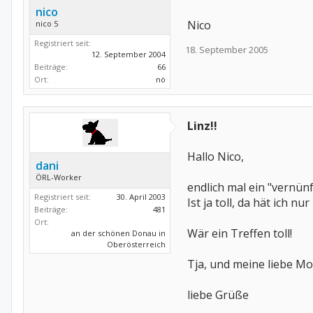
nico
Nico
nico 5
Registriert seit:
18. September 2005
12. September 2004
Beiträge:
66
Ort:
nö
Linz!!
Hallo Nico,
dani
ÖRL-Worker
endlich mal ein "vernünf
Registriert seit:
30. April 2003
Ist ja toll, da hät ich n
Beiträge:
481
Ort:
Wär ein Treffen toll!
an der schönen Donau in
Oberösterreich
Tja, und meine liebe M
liebe Grüße