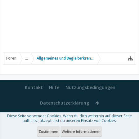
Foren
...
Allgemeines und Begleiterkrankungen
Kontakt
Hilfe
Nutzungsbedingungen
Datenschutzerklärung
Diese Seite verwendet Cookies. Wenn du dich weiterhin auf dieser Seite
Forum software by XenForo™
aufhältst, akzeptierst du unseren Einsatz von Cookies.
-
Deutsch von xenDach
Some XenForo functionality crafted by
Audentio Design
.
Theme designed by
ThemeHouse
.
Zustimmen
Weitere Informationen