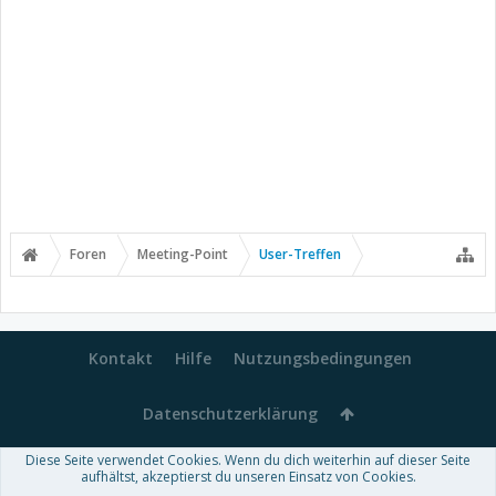
Foren
Meeting-Point
User-Treffen
Kontakt
Hilfe
Nutzungsbedingungen
Datenschutzerklärung
Diese Seite verwendet Cookies. Wenn du dich weiterhin auf dieser Seite
Forum software by XenForo™
aufhältst, akzeptierst du unseren Einsatz von Cookies.
-
Deutsch von xenDach
Some XenForo functionality crafted by
Audentio Design
.