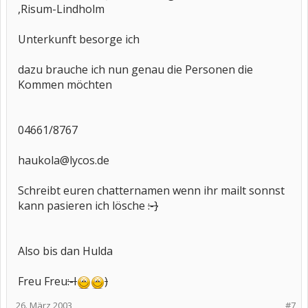
,Risum-Lindholm
Unterkunft besorge ich
dazu brauche ich nun genau die Personen die
Kommen möchten
04661/8767
haukola@lycos.de
Schreibt euren chatternamen wenn ihr mailt sonnst
kann pasieren ich lösche
:-}
Also bis dan Hulda
Freu Freu
:-I
)
26. März 2003
#7