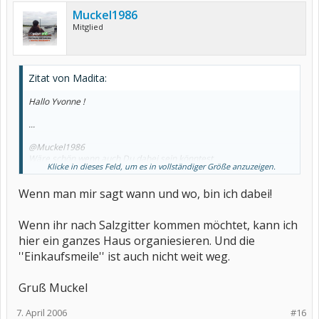
Muckel1986
Mitglied
Zitat von Madita:
Hallo Yvonne !
...
@Muckel1986
Wäre schön wenn auch Du dabei sein könntest.
Klicke in dieses Feld, um es in vollständiger Größe anzuzeigen.
...
Wenn man mir sagt wann und wo, bin ich dabei!
Bis dann und viele liebe Grüße von Gabi
Wenn ihr nach Salzgitter kommen möchtet, kann ich
hier ein ganzes Haus organiesieren. Und die
''Einkaufsmeile'' ist auch nicht weit weg.
Gruß Muckel
7. April 2006
#16