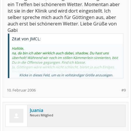
ein Treffen bei schönerem Wetter. Momentan aber
ist sie in der Klinik und wird dort eingestellt. Ich
selber spreche mich auch für Göttingen aus, aber
auch erst bei schönerem Wetter. Liebe Grüße von
Gabi
Zitat von JMCL:
Hallöle,
na, da bin ich aber wirklich auch dabei, shadow, Du hast uns
überholt! Während wir noch im stillen Kämmerlein sinnierten, bist
Du in die Offensive gegangen. Find ich klasse.
Ja, Göttingen wäre wirklich nicht schlecht, bietet ja auch Einiges.
Konkret hatte ich mir schon überlegt, wenn man sich morgens
Klicke in dieses Feld, um es in vollständiger Größe anzuzeigen.
treffen würde, könnte man vielleicht u.a. eine Führung gemeinsam
machen. War ein Vorschlag mal.
Ansonsten wäre es vielleicht sinnvoll, alle Interessierten mal um
10. Februar 2006
#9
Vorschläge zur Gestaltung zu bitten und darum, worauf der
&quot;Schwerpunkt&quot; liegen sollte, z.B. lieber gemütlich
beieinander sitzen und über Gott und die Welt plaudern oder
gemeinsam ein wenig herumlaufen. Wie auch immer, macht
Vorschläge,
Juania
ich hoffe, dass meine Erwiderung auch in Eurem Interesse ist,
Neues Mitglied
Madita und shadow oder bin ich da etwa zu schnell vorgeprescht?
Ein schönes Wochenende und möglichst schmerzfrei wünscht
JMCL