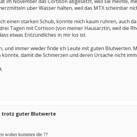
t im November das Cortison abgesetzt, weil sie meinte, me
merzmitteln über Wasser halten, weil das MTX scheinbar nich
ch einen starken Schub, konnte mich kaum rühren, auch da 
rei Tagen mit Cortison (von meiner Hausärztin, weil die Rheu
dass etwas Entzündliches in mir los ist.
n, und immer wieder finde ich Leute mit guten Blutwerten.
 könnte, damit die Schmerzen und deren Ursache nicht imme
,
 trotz guter Blutwerte
en woher kommen die ??