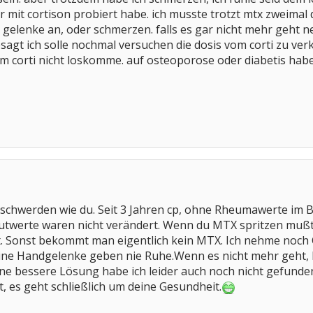
ur mit cortison probiert habe. ich musste trotzt mtx zweimal
gelenke an, oder schmerzen. falls es gar nicht mehr geht n
esagt ich solle nochmal versuchen die dosis vom corti zu ve
m corti nicht loskomme. auf osteoporose oder diabetis habe 
eschwerden wie du. Seit 3 Jahren cp, ohne Rheumawerte im B
lutwerte waren nicht verändert. Wenn du MTX spritzen mußt
t. Sonst bekommt man eigentlich kein MTX. Ich nehme noch
ine Handgelenke geben nie Ruhe.Wenn es nicht mehr geht, h
ne bessere Lösung habe ich leider auch noch nicht gefunde
 es geht schließlich um deine Gesundheit.