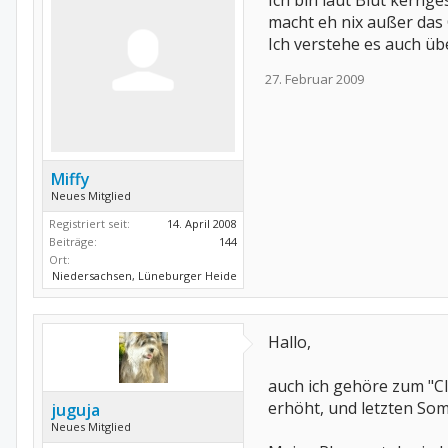
Ich bin laut Blut kerng
macht eh nix außer das
Ich verstehe es auch übe
27. Februar 2009
Miffy
Neues Mitglied
Registriert seit:
14. April 2008
Beiträge:
144
Ort:
Niedersachsen, Lüneburger Heide
Hallo,
auch ich gehöre zum "C
erhöht, und letzten So
juguja
Neues Mitglied