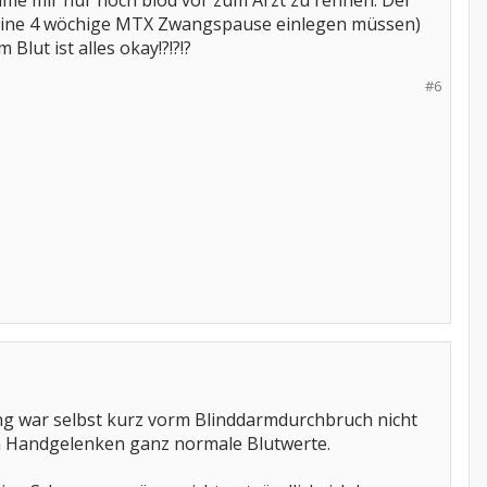
komme mir nur noch blöd vor zum Arzt zu rennen. Der
e eine 4 wöchige MTX Zwangspause einlegen müssen)
Blut ist alles okay!?!?!?
#6
ng war selbst kurz vorm Blinddarmdurchbruch nicht
en Handgelenken ganz normale Blutwerte.