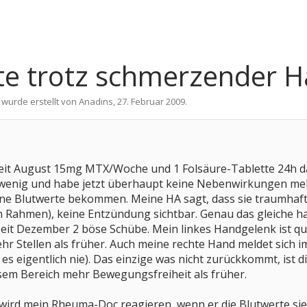
te trotz schmerzender 
 wurde erstellt von
Anadins
,
27. Februar 2009
.
 seit August 15mg MTX/Woche und 1 Folsäure-Tablette 24h da
e wenig und habe jetzt überhaupt keine Nebenwirkungen meh
ne Blutwerte bekommen. Meine HA sagt, dass sie traumhaft s
en Rahmen), keine Entzündung sichtbar. Genau das gleiche ha
seit Dezember 2 böse Schübe. Mein linkes Handgelenk ist q
ehr Stellen als früher. Auch meine rechte Hand meldet sich 
es eigentlich nie). Das einzige was nicht zurückkommt, ist 
sem Bereich mehr Bewegungsfreiheit als früher.
wird mein Rheuma-Doc reagieren, wenn er die Blutwerte sie