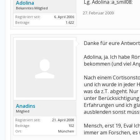
Lg. Adolina :a_smil08:
Adolina
Bekanntes Mitglied
27. Februar 2009
Registriert seit:
6. April 2006
Beiträge:
1.622
Danke für eure Antwor
Adolina, ja. Ich habe R
bekommen (und viel An
Nach einem Cortisonstoß
und ich wurde in jeder H
was da z.T. abgeht. Nur
unter Berücksichtigung
Erfahrungen und ich gla
Anadins
ausblenden sonst müsst
Mitglied
Registriert seit:
21. April 2008
Mensch, erst 19, Eva! Ic
Beiträge:
102
Ort:
München
immer am Forschen, es wi