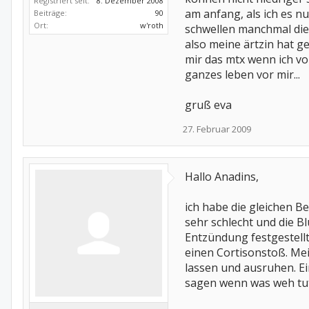
Registriert seit:
8. Dezember 2008
am anfang, als ich es n
Beiträge:
90
Ort:
w'roth
schwellen manchmal die 
also meine ärtzin hat g
mir das mtx wenn ich vo
ganzes leben vor mir...
gruß eva
27. Februar 2009
Hallo Anadins,
ich habe die gleichen B
sehr schlecht und die B
Entzündung festgestell
einen Cortisonstoß. Me
lassen und ausruhen. Ei
sagen wenn was weh tut,