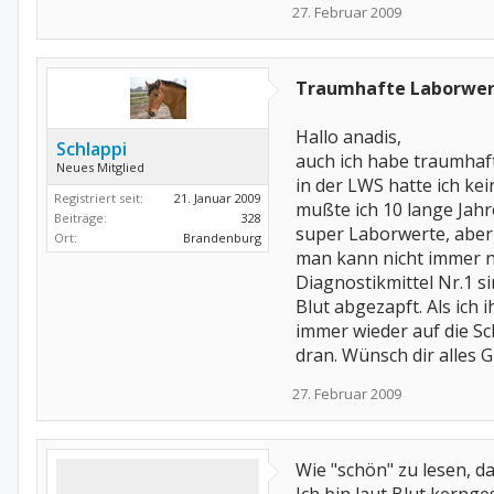
27. Februar 2009
Traumhafte Laborwert
Hallo anadis,
Schlappi
auch ich habe traumhaf
Neues Mitglied
in der LWS hatte ich ke
Registriert seit:
21. Januar 2009
mußte ich 10 lange Jah
Beiträge:
328
super Laborwerte, aber
Ort:
Brandenburg
man kann nicht immer nu
Diagnostikmittel Nr.1 s
Blut abgezapft. Als ich
immer wieder auf die Sc
dran. Wünsch dir alles 
27. Februar 2009
Wie "schön" zu lesen, d