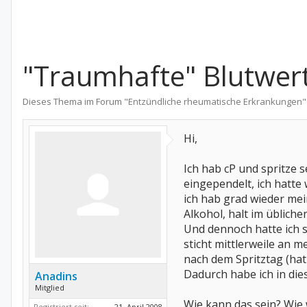
"Traumhafte" Blutwer
Dieses Thema im Forum "
Entzündliche rheumatische Erkrankungen
"
Hi,
Ich hab cP und spritze
eingependelt, ich hatt
ich hab grad wieder mei
Alkohol, halt im üblich
Und dennoch hatte ich 
sticht mittlerweile an m
nach dem Spritztag (hat 
Dadurch habe ich in die
Anadins
Mitglied
Wie kann das sein? Wie 
Registriert seit:
21. April 2008