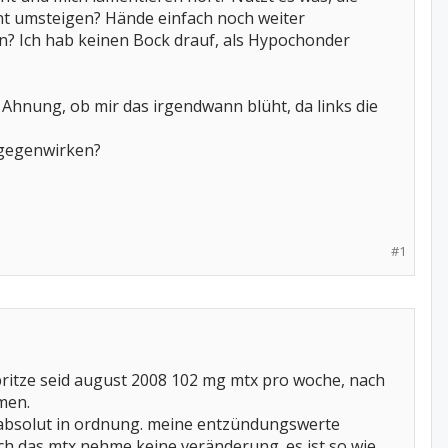
nt umsteigen? Hände einfach noch weiter
en? Ich hab keinen Bock drauf, als Hypochonder
 Ahnung, ob mir das irgendwann blüht, da links die
ntgegenwirken?
#1
pritze seid august 2008 102 mg mtx pro woche, nach
men.
d absolut in ordnung. meine entzündungswerte
ich das mtx nehme keine veränderung. es ist so wie