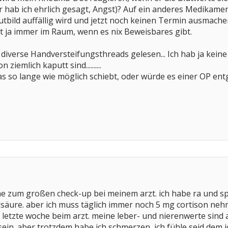
r hab ich ehrlich gesagt, Angst)? Auf ein anderes Medikame
utbild auffällig wird und jetzt noch keinen Termin ausmach
t ja immer im Raum, wenn es nix Beweisbares gibt.
 diverse Handversteifungsthreads gelesen... Ich hab ja keine
iemlich kaputt sind..........
as so lange wie möglich schiebt, oder würde es einer OP e
he zum großen check-up bei meinem arzt. ich habe ra und s
lsäure. aber ich muss täglich immer noch 5 mg cortison neh
 letzte woche beim arzt. meine leber- und nierenwerte sin
sein. aber trotzdem habe ich schmerzen, ich fühle seid dem 