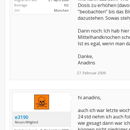
Dosis zu erhöhen (davo
Beiträge:
102
Ort:
München
"beobachten" bis das Bl
dazustehen. Sowas steh
Dann noch: Ich hab hier
Mittelhandknochen schon z
Ist es egal, wenn man d
Danke,
Anadins
27. Februar 2009
hi anadins,
auch ich war letzte woc
24 std nehm ich auch fo
e3190
Neues Mitglied
wie gesagt dann war ich
können nicht niedriger 