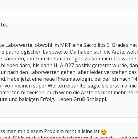
e...
te Laborwerte, obwohl im MRT eine Sacroilitis 3. Grades 
ine pathologischen Labowerte. Da haben sich die Ärzte, wel
re kämpfen, um zum Rheumatologen zu kommen. Da wurde da
 blieben darn, bis dann HLA-B27 positiv getestet wurde, d
r nach den Laborwerten gehen, aber leider verstehen das vi
ind. Habe jetzt eine neue Rheumatologin, bei der ich nach 14
 ihr von meinen super Werten erzählte, sagte sie erst mal ni
hmerzen hinweisen, auch wenn die Ärzte es nicht mehr hören
Gute und baldigen Erfolg. Lieben Gruß Schlappi.
ass man mit diesem Problem nicht alleine ist