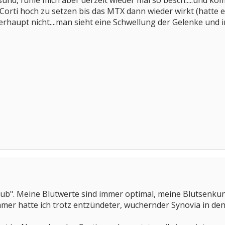
esund, fühle mich aber derzeit wieder mal so besch.....und 
 Corti hoch zu setzen bis das MTX dann wieder wirkt (hatt
rhaupt nicht....man sieht eine Schwellung der Gelenke und im 
lub". Meine Blutwerte sind immer optimal, meine Blutsenku
mmer hatte ich trotz entzündeter, wuchernder Synovia in d