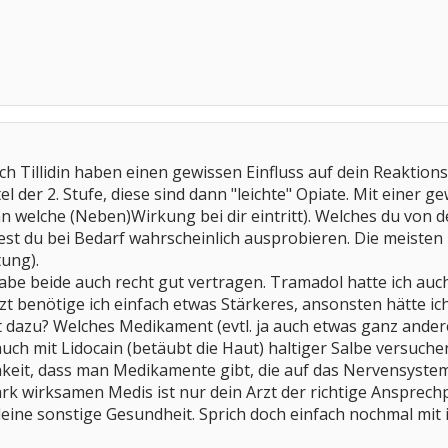
h Tillidin haben einen gewissen Einfluss auf dein Reaktion
 der 2. Stufe, diese sind dann "leichte" Opiate. Mit einer 
 welche (Neben)Wirkung bei dir eintritt). Welches du von d
test du bei Bedarf wahrscheinlich ausprobieren. Die meist
ung).
habe beide auch recht gut vertragen. Tramadol hatte ich auch
zt benötige ich einfach etwas Stärkeres, ansonsten hätte ich
 dazu? Welches Medikament (evtl. ja auch etwas ganz andere
 auch mit Lidocain (betäubt die Haut) haltiger Salbe vers
hkeit, dass man Medikamente gibt, die auf das Nervensystem w
tark wirksamen Medis ist nur dein Arzt der richtige Ansprech
eine sonstige Gesundheit. Sprich doch einfach nochmal mit 