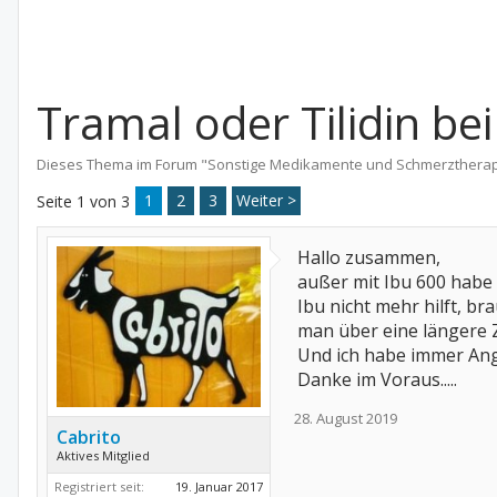
Tramal oder Tilidin be
Dieses Thema im Forum "
Sonstige Medikamente und Schmerzthera
1
2
3
Weiter >
Seite 1 von 3
Hallo zusammen,
außer mit Ibu 600 habe
Ibu nicht mehr hilft, br
man über eine längere Z
Und ich habe immer An
Danke im Voraus.....
28. August 2019
Cabrito
Aktives Mitglied
Registriert seit:
19. Januar 2017