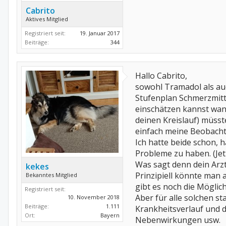
Cabrito
Aktives Mitglied
Registriert seit:
19. Januar 2017
Beiträge:
344
Hallo Cabrito,
sowohl Tramadol als auc
Stufenplan Schmerzmittel
einschätzen kannst wann
deinen Kreislauf) müss
einfach meine Beobacht
Ich hatte beide schon, 
Probleme zu haben. (Jet
Was sagt denn dein Arzt
kekes
Prinzipiell könnte man
Bekanntes Mitglied
gibt es noch die Möglic
Registriert seit:
Aber für alle solchen s
10. November 2018
Beiträge:
1.111
Krankheitsverlauf und d
Ort:
Bayern
Nebenwirkungen usw.