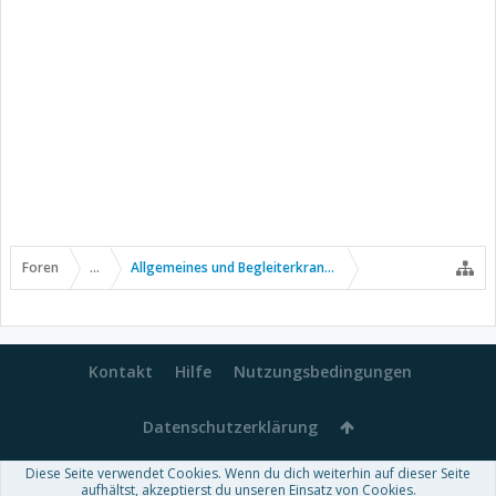
Foren
...
Allgemeines und Begleiterkrankungen
Kontakt
Hilfe
Nutzungsbedingungen
Datenschutzerklärung
Diese Seite verwendet Cookies. Wenn du dich weiterhin auf dieser Seite
Forum software by XenForo™
aufhältst, akzeptierst du unseren Einsatz von Cookies.
-
Deutsch von xenDach