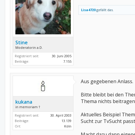
Lisa4720
gefällt das.
Stine
Moderatorin a.D.
Registriert seit:
30. Juni 2005
Beiträge:
7.155
Aus gegebenen Anlass.
Bitte bleibt bei den Th
Thema nichts beitragen
kukana
in memoriam †
Aktuelles Beispiel The
Registriert seit:
30. April 2003
Sucht zur TvSucht passt
Beiträge:
13.139
Ort:
Köln
Macht dazu dann eigene 