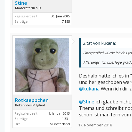
Stine
Moderatorin a.D.
Registriert seit:
30. Juni 2005
Beiträge:
7.155
Zitat von kukana:
↑
Oberpenibel würde ich das je
Allerdings, ich überlege grad
Deshalb hatte ich es in 
und her geschoben werde
@kukana
Wenn ich dir z
Rotkaeppchen
@Stine
ich glaube nicht
Bekanntes Mitglied
Thema und schreibt noc
Registriert seit:
1. Januar 2013
schon ist man fern vom 
Beiträge:
1.331
Ort:
Münsterland
17. November 2018