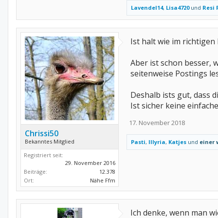
Lavendel14
,
Lisa4720
und
Resi 
Ist halt wie im richtig
Aber ist schon besser, 
seitenweise Postings le
Deshalb ists gut, dass
Ist sicher keine einfach
17. November 2018
Chrissi50
Bekanntes Mitglied
Pasti
,
Illyria
,
Katjes
und
einer 
Registriert seit:
29. November 2016
Beiträge:
12.378
Ort:
Nähe Ffm
Ich denke, wenn man wi