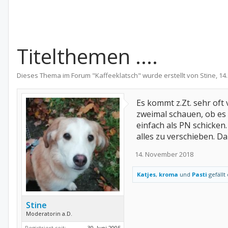
Titelthemen ....
Dieses Thema im Forum "
Kaffeeklatsch
" wurde erstellt von
Stine
,
14
Es kommt z.Zt. sehr oft
zweimal schauen, ob es 
einfach als PN schicken
alles zu verschieben. D
14. November 2018
Katjes
,
kroma
und
Pasti
gefällt 
Stine
Moderatorin a.D.
Registriert seit:
30. Juni 2005