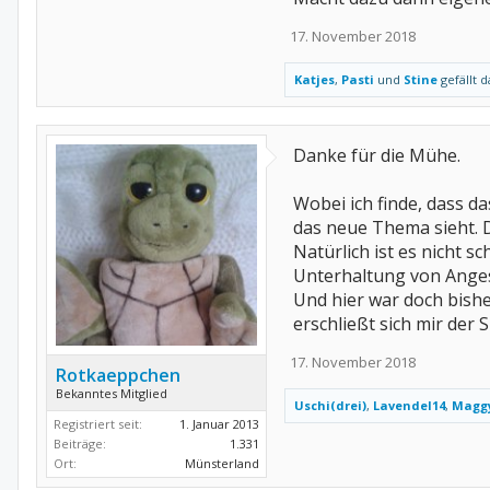
17. November 2018
Katjes
,
Pasti
und
Stine
gefällt d
Danke für die Mühe.
Wobei ich finde, dass d
das neue Thema sieht. D
Natürlich ist es nicht 
Unterhaltung von Ange
Und hier war doch bish
erschließt sich mir der 
17. November 2018
Rotkaeppchen
Bekanntes Mitglied
Uschi(drei)
,
Lavendel14
,
Magg
Registriert seit:
1. Januar 2013
Beiträge:
1.331
Ort:
Münsterland