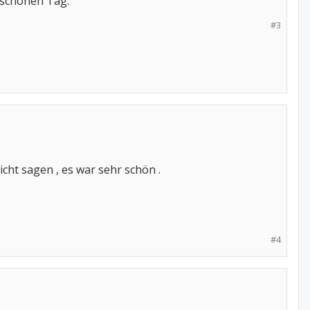
 schönen Tag.
#3
ht sagen , es war sehr schön .
#4