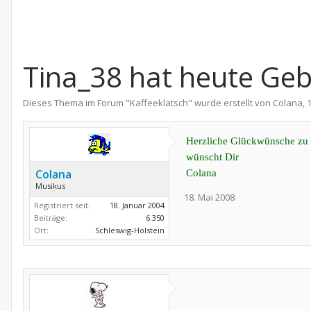
Tina_38 hat heute Geb
Dieses Thema im Forum "
Kaffeeklatsch
" wurde erstellt von
Colana
,
Herzliche Glückwünsche zu 
wünscht Dir
Colana
Colana
Musikus
18. Mai 2008
Registriert seit:
18. Januar 2004
Beiträge:
6.350
Ort:
Schleswig-Holstein