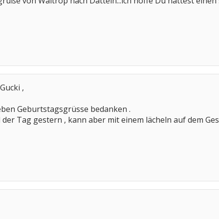
rüße von Waltrop nach Datteln...ich hoffe Du hattest einen
Gucki ,
ieben Geburtstagsgrüsse bedanken .
er Tag gestern , kann aber mit einem lächeln auf dem Gesic