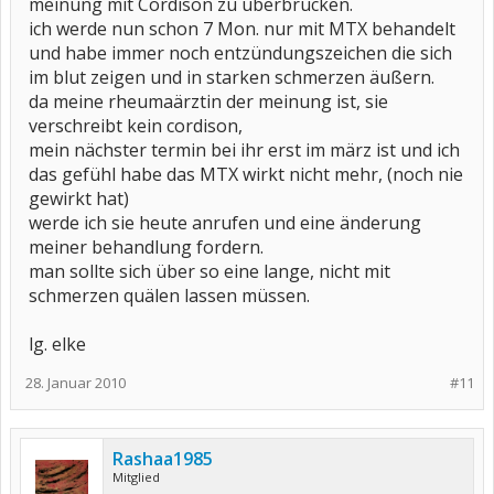
meinung mit Cordison zu überbrücken.
ich werde nun schon 7 Mon. nur mit MTX behandelt
Entscheiden muss das aber eh jeder für sich.
und habe immer noch entzündungszeichen die sich
Gruß Kuki
im blut zeigen und in starken schmerzen äußern.
da meine rheumaärztin der meinung ist, sie
verschreibt kein cordison,
mein nächster termin bei ihr erst im märz ist und ich
das gefühl habe das MTX wirkt nicht mehr, (noch nie
gewirkt hat)
werde ich sie heute anrufen und eine änderung
meiner behandlung fordern.
man sollte sich über so eine lange, nicht mit
schmerzen quälen lassen müssen.
lg. elke
28. Januar 2010
#11
Rashaa1985
Mitglied