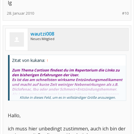
lg
28. Januar 2010
#10
wautzi008
Neues Mitglied
Zitat von kukana:
↑
Zum Thema Cortison findest du im Repertorium die LInks zu
den bisherigen Erfahrungen der User.
Es ist das am schnellsten wirksame Entzündungsmedikament
und macht auf kurze Zeit weiniger Nebenwirkungen als z.B.
Diclofenac, Ibu oder ander Schmerz+Entzündungshemmer.
Als Langzeitmedikament kommen höhere Nebenwirkungen
Klicke in dieses Feld, um es in vollständiger Größe anzuzeigen.
hinzu, auch wenn es über längere Zeit hochdosiert genommen
werden soll.
MTX braucht einige Wochen zur Wirkung, daher ist es sinnvoll
Hallo,
die Zeit mit Cortison zu überbrücken, wobei man bei einem
beginnenden Rückgang der Entzündungen auch das
Medikament reduzieren kann um es später ganz weg lassen zu
ich muss hier unbedingt zustimmen, auch ich bin der
können.