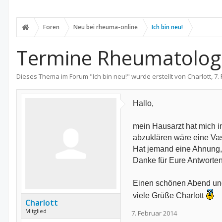
Foren
Neu bei rheuma-online
Ich bin neu!
Termine Rheumatologi
Dieses Thema im Forum "
Ich bin neu!
" wurde erstellt von
Charlott
,
7.
Hallo,
mein Hausarzt hat mich i
abzuklären wäre eine Vask
Hat jemand eine Ahnung,
Danke für Eure Antworten
Einen schönen Abend un
viele Grüße Charlott
Charlott
Mitglied
7. Februar 2014