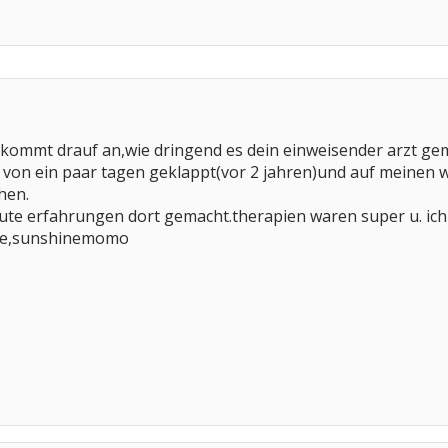
h.kommt drauf an,wie dringend es dein einweisender arzt ge
b von ein paar tagen geklappt(vor 2 jahren)und auf meinen w
hen.
 gute erfahrungen dort gemacht.therapien waren super u. ich
üsse,sunshinemomo