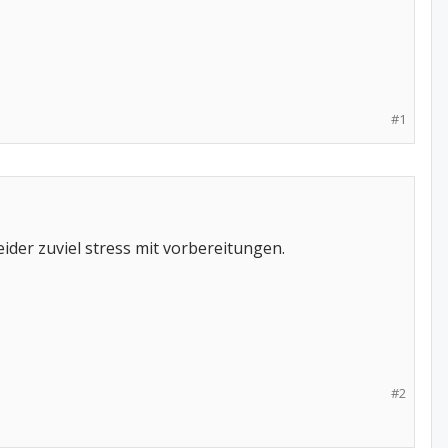
#1
eider zuviel stress mit vorbereitungen.
#2