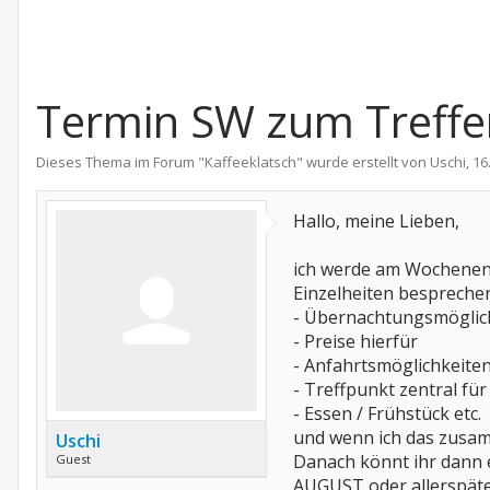
Termin SW zum Treffen
Dieses Thema im Forum "
Kaffeeklatsch
" wurde erstellt von
Uschi
,
16
Hallo, meine Lieben,
ich werde am Wochenend
Einzelheiten bespreche
- Übernachtungsmöglic
- Preise hierfür
- Anfahrtsmöglichkeite
- Treffpunkt zentral für 
- Essen / Frühstück etc.
und wenn ich das zusamm
Uschi
Danach könnt ihr dann e
Guest
AUGUST oder allerspät