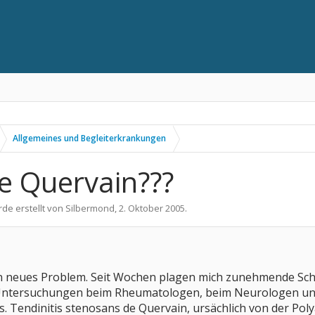
Allgemeines und Begleiterkrankungen
de Quervain???
rde erstellt von
Silbermond
,
2. Oktober 2005
.
ein neues Problem. Seit Wochen plagen mich zunehmende S
ntersuchungen beim Rheumatologen, beim Neurologen und
s. Tendinitis stenosans de Quervain, ursächlich von der Polya