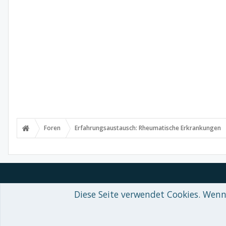
Foren
Erfahrungsaustausch: Rheumatische Erkrankungen
Diese Seite verwendet Cookies. Wenn 
Forum software by XenForo™
© 2010-2018 XenForo Ltd.
-
Deutsch von
Some XenForo functionality crafted by
Audentio Design
.
Theme designed by
ThemeHouse
.