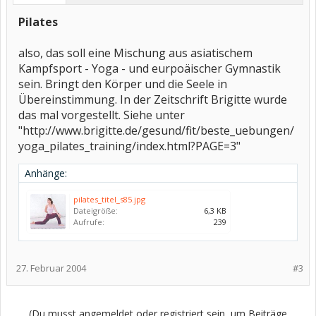
Pilates
also, das soll eine Mischung aus asiatischem
Kampfsport - Yoga - und eurpoäischer Gymnastik
sein. Bringt den Körper und die Seele in
Übereinstimmung. In der Zeitschrift Brigitte wurde
das mal vorgestellt. Siehe unter
"http://www.brigitte.de/gesund/fit/beste_uebungen/
yoga_pilates_training/index.html?PAGE=3"
Anhänge:
pilates_titel_s85.jpg
Dateigröße:
6,3 KB
Aufrufe:
239
27. Februar 2004
#3
(Du musst angemeldet oder registriert sein, um Beiträge