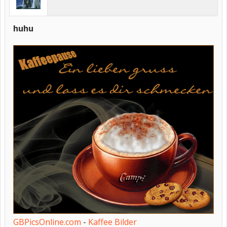
huhu
GBPicsOnline.com
-
Kaffee Bilder