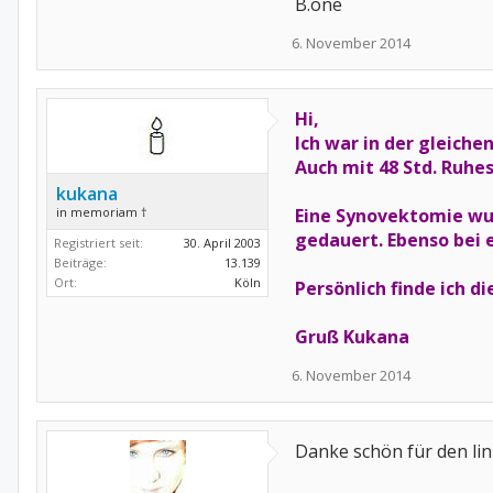
B.one
6. November 2014
Hi,
Ich war in der gleiche
Auch mit 48 Std. Ruhes
kukana
in memoriam †
Eine Synovektomie wur
gedauert. Ebenso bei 
Registriert seit:
30. April 2003
Beiträge:
13.139
Ort:
Köln
Persönlich finde ich di
Gruß Kukana
6. November 2014
Danke schön für den link