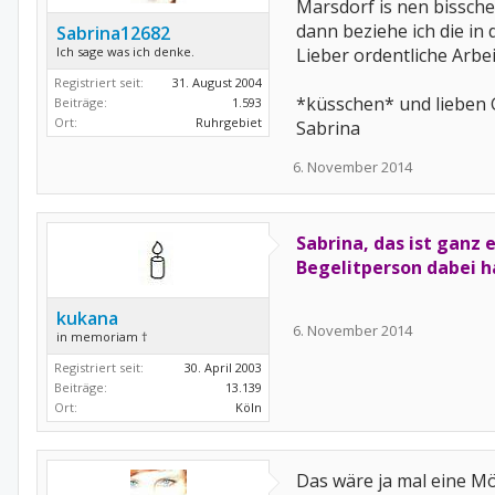
Marsdorf is nen bissche
dann beziehe ich die in 
Sabrina12682
Ich sage was ich denke.
Lieber ordentliche Arbe
Registriert seit:
31. August 2004
*küsschen* und lieben
Beiträge:
1.593
Ort:
Ruhrgebiet
Sabrina
6. November 2014
Sabrina, das ist ganz 
Begelitperson dabei ha
kukana
6. November 2014
in memoriam †
Registriert seit:
30. April 2003
Beiträge:
13.139
Ort:
Köln
Das wäre ja mal eine Mö