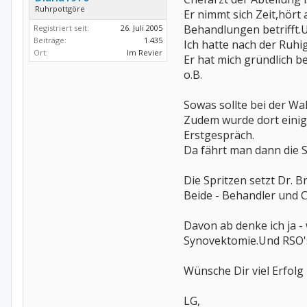
Ruhrpottgöre
Er nimmt sich Zeit,hör
Behandlungen betrifft.Un
Registriert seit:
26. Juli 2005
Beiträge:
1.435
Ich hatte nach der Ruh
Ort:
Im Revier
Er hat mich gründlich b
o.B.
Sowas sollte bei der Wah
Zudem wurde dort einig
Erstgespräch.
Da fährt man dann die S
Die Spritzen setzt Dr. B
Beide - Behandler und C
Davon ab denke ich ja -
Synovektomie.Und RSO's 
Wünsche Dir viel Erfolg
LG,