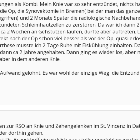
ungen als Kombi. Mein Knie war so sehr entzündet, nichts h
ar die Op, die Synovektomie in Bremen( bei der man das gan
griffen) und 2 Monate Später die radiologische Nachbehand
zündeten Schleimhautzellen zu zerstören. Da war ich dann 2
 ca 2 Wochen an Gehstützen laufen, durfte aber auftreten.
ekt nach der Op schon viel besser als vor der Op, quasi erlö
these musste ich 2 Tage Ruhe mit Eiskühlung einhalten. Danac
dann ca 2 Jahre angehalten. Dann ging es wieder los, aber n
aber in dem anderen Knie.
r Aufwand gelohnt. Es war wohl der einzige Weg, die Entzün
ren zur RSO an Knie und Zehengelenken im St. Vincenz in Dat
der dorthin gehen.
st Dr. Brauckhoff,ein wirklich ganz toller empfehlenswerter 