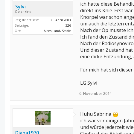
ich hatte diese Behandl
Sylvi
direkt ins Knie. Erst w
Deichkind
Knorpel war schon ange
Registriert seit:
30. April 2003
um auch die letzten ent
Beiträge:
326
Nach der Op musste ich
Ort:
Altes Land, Stade
Ich fand den Zustand dir
Nach der Radiosynoviror
Und dieser Zustand hat 
eine dicke Entzündung, 
Für mich hat sich diese
LG Sylvi
6. November 2014
Huhu Sabrina
,
ich war vor einigen Jah
und würde jederzeit wie
Diana1970
Chefarzt der Abteilung i