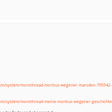
com/system/morethread-morbus-wegener-marsden-795942-
com/system/morethread-meine-morbus-wegener-geschichte