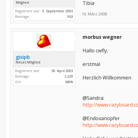
Tibia
Mitglied
Registriert seit:
3. September 2003
16. März 2008
Beiträge:
953
morbus wegner
Hallo cwfly,
gisipb
Neues Mitglied
erstmal
Registriert seit:
30. April 2003
Beiträge:
2.229
Herzlich Willkommen
Ort:
NRW
@Sandra:
http://www.razyboard.
@Endoxanopfer
http://www.razyboard.