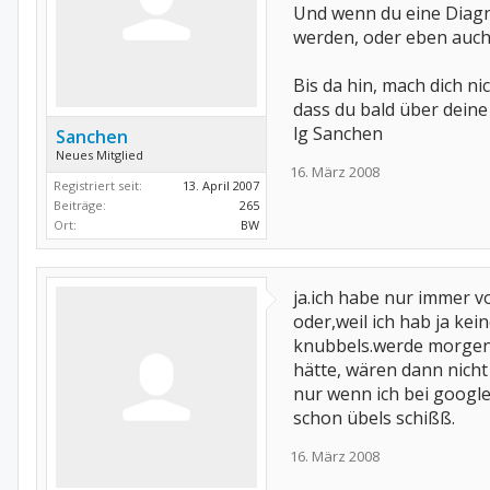
Und wenn du eine Diagn
werden, oder eben auch
Bis da hin, mach dich ni
dass du bald über dein
lg Sanchen
Sanchen
Neues Mitglied
16. März 2008
Registriert seit:
13. April 2007
Beiträge:
265
Ort:
BW
ja.ich habe nur immer v
oder,weil ich hab ja ke
knubbels.werde morgen 
hätte, wären dann nicht
nur wenn ich bei googl
schon übels schißß.
16. März 2008