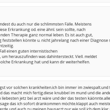
dest du auch nur die schlimmsten Fälle. Meistens
ese Erkrankung od. eine ähnl. sein sollte, nach
enden Therapie ganz normal leben. Es ist auch gut,
 feststellen könnte u. nicht jahrelang nach einer Diagnose
tzeitig.
Fall einen guten internistischen
um herauszufinden was dahintersteckt. Viell. meldet
 solche Erkrankung hat und kann dir weiterhelfen.
gst vor solchen krankheiten.ich bin immer im zwiespalt.und f
und das macht mich fertig.diese knubbel im mund und die ande
am liebesten jetz bei arzt wäre und der das testen käönnte.all
 sage das ich sofort drankommen möchte.klappt auch meiste
erde und auch zu meinen hausarzt.nur wie soll ich dem kla