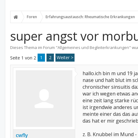
Foren
Erfahrungsaustausch: Rheumatische Erkrankungen
super angst vor morb
Dieses Thema im Forum "
Allgemeines und Begleiterkrankungen
" wu
1
2
Weiter >
Seite 1 von 2
hallo.ich bin m und 19 
nase und halt blut im 
chronischer sinsuitis d
war ich wegen etwas an
eine zeit lang starke 
ist irgendwie anderes u
meinte einer das das au
das hat er mir geschrie
z. B. Knubbel im Mund -
cwfly