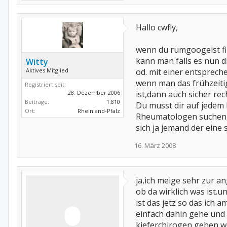
Hallo cwfly,
wenn du rumgoogelst fin
kann man falls es nun di
Witty
Aktives Mitglied
od. mit einer entsprech
wenn man das frühzeitig
Registriert seit:
28. Dezember 2006
ist,dann auch sicher rech
Beiträge:
1.810
Du musst dir auf jedem 
Ort:
Rheinland-Pfalz
Rheumatologen suchen, 
sich ja jemand der eine
16. März 2008
ja,ich meige sehr zur an
ob da wirklich was ist.
ist das jetz so das ich 
einfach dahin gehe und
kieferchirogen gehen w