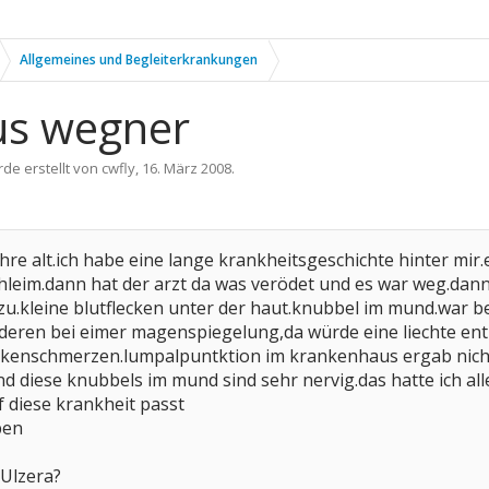
Allgemeines und Begleiterkrankungen
us wegner
rde erstellt von
cwfly
,
16. März 2008
.
jahre alt.ich habe eine lange krankheitsgeschichte hinter m
schleim.dann hat der arzt da was verödet und es war weg.d
azu.kleine blutflecken unter der haut.knubbel im mund.war b
deren bei eimer magenspiegelung,da würde eine liechte ent
rückenschmerzen.lumpalpuntktion im krankenhaus ergab nich
nd diese knubbels im mund sind sehr nervig.das hatte ich a
f diese krankheit passt
ben
 Ulzera?