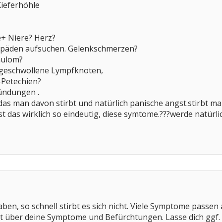
Kieferhöhle
+ Niere? Herz?
opäden aufsuchen. Gelenkschmerzen?
nulom?
, geschwollene Lympfknoten,
-Petechien?
zündungen .
 das man davon stirbt und natürlich panische angst.stirbt 
ist das wirklich so eindeutig, diese symtome.???werde natü
ben, so schnell stirbt es sich nicht. Viele Symptome passen 
t über deine Symptome und Befürchtungen. Lasse dich ggf